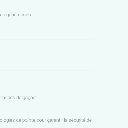
es généreuses :
chances de gagner.
ologies de pointe pour garantir la sécurité de