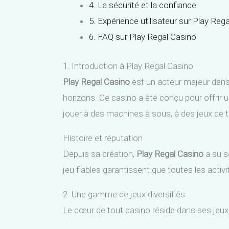
4. La sécurité et la confiance
5. Expérience utilisateur sur Play Reg
6. FAQ sur Play Regal Casino
1. Introduction à Play Regal Casino
Play Regal Casino
est un acteur majeur dans l
horizons. Ce casino a été conçu pour offri
jouer à des machines à sous, à des jeux de ta
Histoire et réputation
Depuis sa création,
Play Regal Casino
a su s
jeu fiables garantissent que toutes les activ
2. Une gamme de jeux diversifiés
Le cœur de tout casino réside dans ses jeux