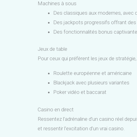
Machines à sous
Des classiques aux modernes, avec 
Des jackpots progressifs offrant des
Des fonctionnalités bonus captivante
Jeux de table
Pour ceux qui préfèrent les jeux de stratégie
Roulette européenne et américaine
Blackjack avec plusieurs variantes
Poker vidéo et baccarat
Casino en direct
Ressentez l’adrénaline d’un casino réel depu
et ressentir l’excitation d’un vrai casino.