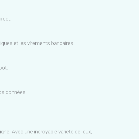
irect.
niques et les virements bancaires.
pôt.
vos données.
gne. Avec une incroyable variété de jeux,