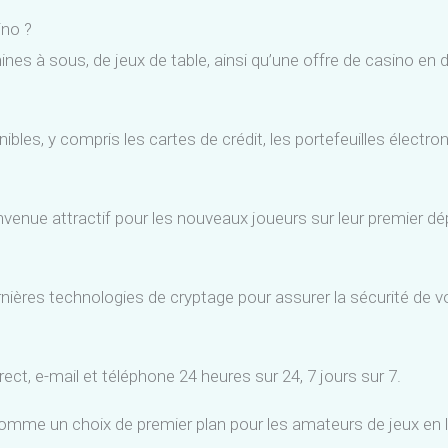
ino ?
es à sous, de jeux de table, ainsi qu’une offre de casino en d
les, y compris les cartes de crédit, les portefeuilles électro
nvenue attractif pour les nouveaux joueurs sur leur premier dé
rnières technologies de cryptage pour assurer la sécurité de 
rect, e-mail et téléphone 24 heures sur 24, 7 jours sur 7.
omme un choix de premier plan pour les amateurs de jeux en li