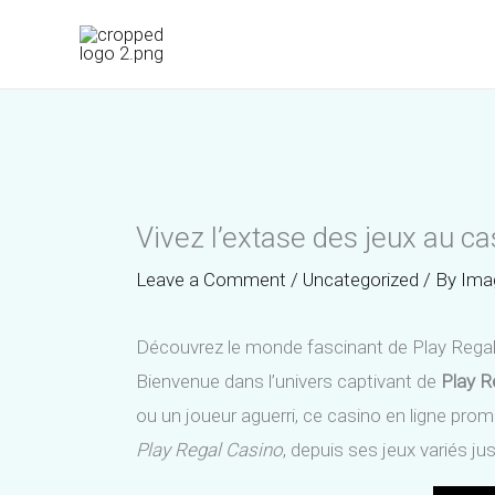
Skip
to
content
Vivez l’extase des jeux au c
Leave a Comment
/
Uncategorized
/ By
Ima
Découvrez le monde fascinant de Play Rega
Bienvenue dans l’univers captivant de
Play R
ou un joueur aguerri, ce casino en ligne prom
Play Regal Casino
, depuis ses jeux variés j