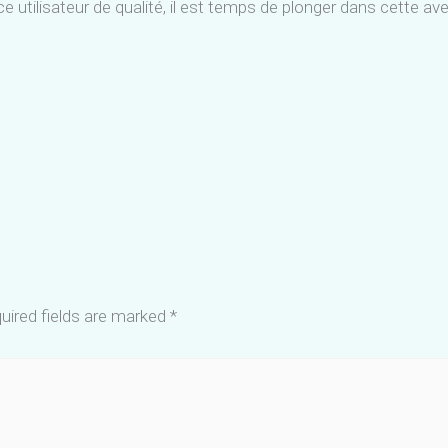
utilisateur de qualité, il est temps de plonger dans cette ave
uired fields are marked
*