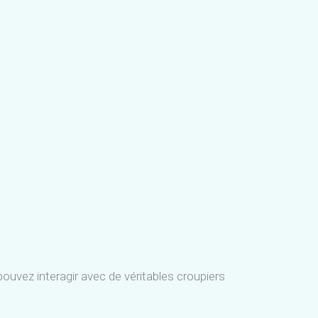
pouvez interagir avec de véritables croupiers