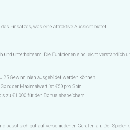
es Einsatzes, was eine attraktive Aussicht bietet.
h und unterhaltsam. Die Funktionen sind leicht verständlich u
zu 25 Gewinnlinien ausgebildet werden können.
Spin; der Maximalwert ist €50 pro Spin.
is zu €1.000 für den Bonus abspeichern.
nd passt sich gut auf verschiedenen Geräten an. Der Spieler 