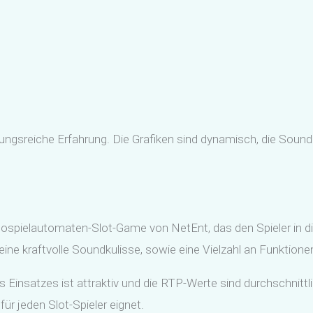
lungsreiche Erfahrung. Die Grafiken sind dynamisch, die Soun
ospielautomaten-Slot-Game von NetEnt, das den Spieler in die
eine kraftvolle Soundkulisse, sowie eine Vielzahl an Funktione
Einsatzes ist attraktiv und die RTP-Werte sind durchschnittl
ür jeden Slot-Spieler eignet.