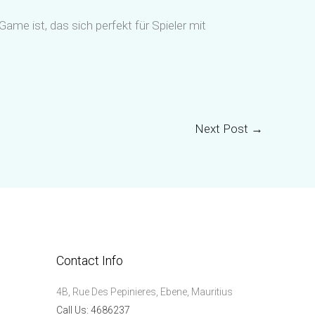
e ist, das sich perfekt für Spieler mit
Next Post
→
Contact Info
4B, Rue Des Pepinieres, Ebene, Mauritius
Call Us: 4686237