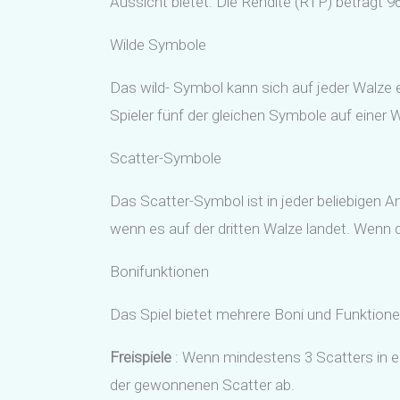
Aussicht bietet. Die Rendite (RTP) beträgt 96
Wilde Symbole
Das wild- Symbol kann sich auf jeder Walze 
Spieler fünf der gleichen Symbole auf einer
Scatter-Symbole
Das Scatter-Symbol ist in jeder beliebigen A
wenn es auf der dritten Walze landet. Wenn 
Bonifunktionen
Das Spiel bietet mehrere Boni und Funktionen
Freispiele
: Wenn mindestens 3 Scatters in ei
der gewonnenen Scatter ab.