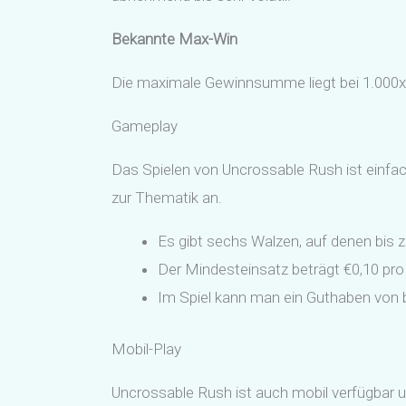
Bekannte Max-Win
Die maximale Gewinnsumme liegt bei 1.000x d
Gameplay
Das Spielen von Uncrossable Rush ist einfac
zur Thematik an.
Es gibt sechs Walzen, auf denen bis 
Der Mindesteinsatz beträgt €0,10 pro 
Im Spiel kann man ein Guthaben von b
Mobil-Play
Uncrossable Rush ist auch mobil verfügbar u