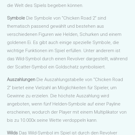
die Welt des Spiels begeben können.
Symbole
Die Symbole von "Chicken Road 2" sind
thematisch passend gewählt und bestehen aus
verschiedenen Figuren wie Helden, Schurken und einem
goldenen Ei. Es gibt auch einige spezielle Symbole, die
wichtige Funktionen im Spiel erfüllen. Unter anderem ist
das Wild-Symbol durch einen Revolver dargestellt, während
der Scatter-Symbol ein Goldschatz symbolisiert.
Auszahlungen
Die Auszahlungstabelle von "Chicken Road
2" bietet eine Vielzahl an Möglichkeiten für Spieler, um
Gewinne zu erzielen. Die höchste Auszahlung wird
angeboten, wenn fünf Helden-Symbole auf einer Payline
erscheinen, wodurch der Player mit einem Multiplikator von
bis zu 10.000x seine Wette verdoppeln kann.
Wilds
Das Wild-Symbol im Spiel ist durch den Revolver