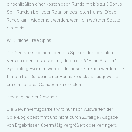
einschließlich einer kostenlosen Runde mit bis zu 5 Bonus-
Spin-Runden bei jeder Rotation des roten Hahns. Diese
Runde kann wiederholt werden, wenn ein weiterer Scatter
erscheint.
Willkürliche Free Spins
Die free-spins können über das Spielen der normalen
Version oder die aktivierung durch die 6 "Hahn-Scatter"-
Symbole gewonnen werden. In dieser Funktion werden alle
fünften Roll-Runde in einer Bonus-Freeclass ausgewertet,
um ein höheres Guthaben zu erzielen.
Bestätigung der Gewinne
Die Gewinnverfügbarkeit wird nur nach Auswerten der
Spiel-Logik bestimmt und nicht durch Zufällige Ausgabe
von Ergebnissen übermäßig vergrößert oder verringert.