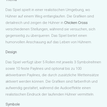
Das Spiel spielt in einer realistischen Umgebung, wo
Hühner auf einem Weg entlanglaufen. Die Grafiken sind
detailreich und zeigen die Hühner in
Chicken Cross
verschiedenen Stellungen, während sie versuchen, sich
gegenseitig zu überqueren. Das Spiel bietet einen
humorvollen Anschauung auf das Leben von Hühnern.
Design
Das Spiel verfügt über 5 Rollen mit jeweils 3 Symbolreihnen
sowie 10 feste Paylines und optional bis zu 100
aktivierbaren Paylines, die durch zusätzliche Wetteinsätze
aktiviert werden können. Die Grafiken sind farbenfroh und
aufwendig gestaltet, während die Audioeffekte einen
realistischen Eindruck der laufenden Hühner vermitteln.
Symbole