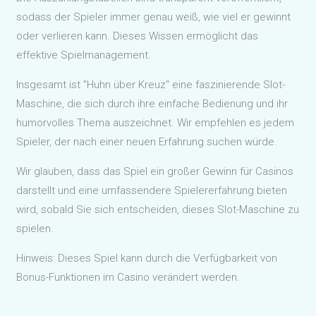
sodass der Spieler immer genau weiß, wie viel er gewinnt
oder verlieren kann. Dieses Wissen ermöglicht das
effektive Spielmanagement.
Insgesamt ist "Huhn über Kreuz" eine faszinierende Slot-
Maschine, die sich durch ihre einfache Bedienung und ihr
humorvolles Thema auszeichnet. Wir empfehlen es jedem
Spieler, der nach einer neuen Erfahrung suchen würde.
Wir glauben, dass das Spiel ein großer Gewinn für Casinos
darstellt und eine umfassendere Spielererfahrung bieten
wird, sobald Sie sich entscheiden, dieses Slot-Maschine zu
spielen.
Hinweis: Dieses Spiel kann durch die Verfügbarkeit von
Bonus-Funktionen im Casino verändert werden.