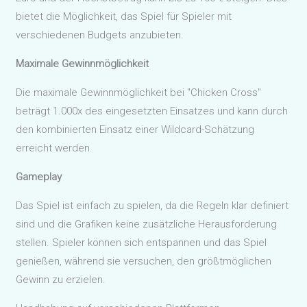
bietet die Möglichkeit, das Spiel für Spieler mit
verschiedenen Budgets anzubieten.
Maximale Gewinnmöglichkeit
Die maximale Gewinnmöglichkeit bei "Chicken Cross"
beträgt 1.000x des eingesetzten Einsatzes und kann durch
den kombinierten Einsatz einer Wildcard-Schätzung
erreicht werden.
Gameplay
Das Spiel ist einfach zu spielen, da die Regeln klar definiert
sind und die Grafiken keine zusätzliche Herausforderung
stellen. Spieler können sich entspannen und das Spiel
genießen, während sie versuchen, den größtmöglichen
Gewinn zu erzielen.