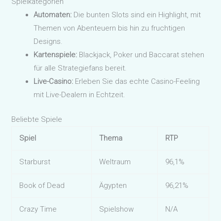
Spielkategorien
Automaten:
Die bunten Slots sind ein Highlight, mit
Themen von Abenteuern bis hin zu fruchtigen
Designs.
Kartenspiele:
Blackjack, Poker und Baccarat stehen
für alle Strategiefans bereit.
Live-Casino:
Erleben Sie das echte Casino-Feeling
mit Live-Dealern in Echtzeit.
Beliebte Spiele
Spiel
Thema
RTP
Starburst
Weltraum
96,1%
Book of Dead
Ägypten
96,21%
Crazy Time
Spielshow
N/A