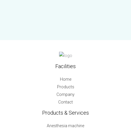
Facilities
Home
Products
Company
Contact
Products & Services
Anesthesia machine