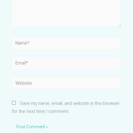
Name*
Email*
Website
Save my name, email, and website in this browser
for the next time I comment.