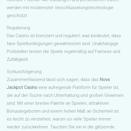
werden mit modernster Verschlüsselungstechnologie
geschützt.
Regulierung
Das Casino ist lizenziert und reguliert, was bedeutet, dass
faire Spielbedingungen gewährleistet sind. Unabhängige
Prüfstellen testen die Spiele regelmäßig auf Fairness und
Zufälligkeit.
Schlussfolgerung
Zusammenfassend lässt sich sagen, dass das
Nova
Jackpot Casino
eine aufregende Plattform für Spieler ist,
die auf der Suche nach Unterhaltung und großen Gewinnen
sind. Mit einer breiten Palette an Spielen, attraktiven
Bonusangeboten und einem hohen Maß an Sicherheit ist
es leicht zu verstehen, warum so viele Spieler immer
wieder zurückkehren. Tauchen Sie ein in die glitzernde