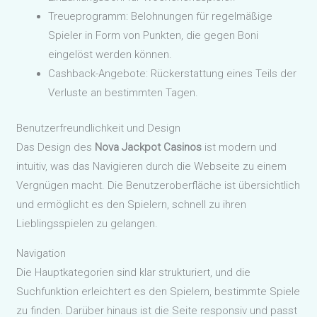
Treueprogramm: Belohnungen für regelmäßige
Spieler in Form von Punkten, die gegen Boni
eingelöst werden können.
Cashback-Angebote: Rückerstattung eines Teils der
Verluste an bestimmten Tagen.
Benutzerfreundlichkeit und Design
Das Design des
Nova Jackpot Casinos
ist modern und
intuitiv, was das Navigieren durch die Webseite zu einem
Vergnügen macht. Die Benutzeroberfläche ist übersichtlich
und ermöglicht es den Spielern, schnell zu ihren
Lieblingsspielen zu gelangen.
Navigation
Die Hauptkategorien sind klar strukturiert, und die
Suchfunktion erleichtert es den Spielern, bestimmte Spiele
zu finden. Darüber hinaus ist die Seite responsiv und passt