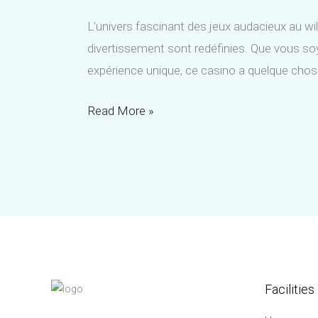
L’univers fascinant des jeux audacieux au wil
divertissement sont redéfinies. Que vous s
expérience unique, ce casino a quelque chose 
L’univers
Read More »
fascinant
des
jeux
audacieux
au
wild
card
casino
Facilities