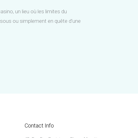
sino, un lieu où les limites du
à sous ou simplement en quête d’une
Contact Info