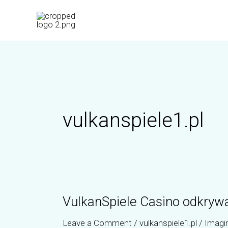
Skip
to
content
vulkanspiele1.pl
VulkanSpiele Casino odkrywa
Leave a Comment
/
vulkanspiele1.pl
/
Imagi