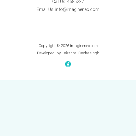
Call Us: 4686237
Email Us: info@imagineneo.com
Copyright © 2026 imagineneo.com
Developed by Lakshraj Bachasingh