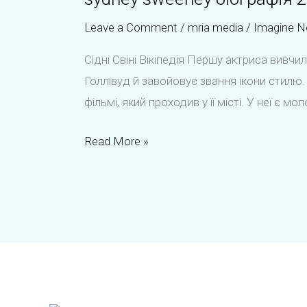
Leave a Comment
/
mria media
/
Imagine N
Сідні Свіні Вікіпедія Першу актриса вивчи
Голлівуд й завойовує звання ікони стилю
фільмі, який проходив у її місті. У неї є мо
sydney
Read More »
sweeney
біографія
2026-
06-
25
Сідні
Свіні