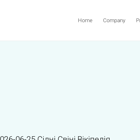
Home
Company
P
26-06-25 Сідні Свіні Вікіпедія