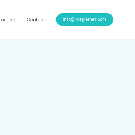
info@imagineneo.com
roducts
Contact