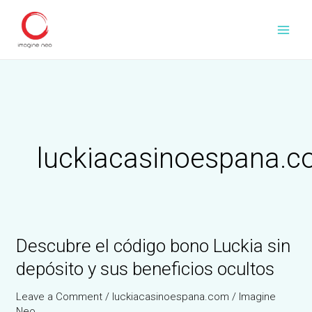
Skip
to
content
luckiacasinoespana.
Descubre el código bono Luckia sin
depósito y sus beneficios ocultos
Leave a Comment
/
luckiacasinoespana.com
/
Imagine
Neo