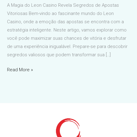
A Magia do Leon Casino Revela Segredos de Apostas
Vitoriosas Bem-vindo ao fascinante mundo do Leon
Casino, onde a emoção das apostas se encontra com a
estratégia inteligente. Neste artigo, vamos explorar como
você pode maximizar suas chances de vitória e desfrutar
de uma experiência inigualável. Prepare-se para descobrir
segredos valiosos que podem transformar sua […]
A
Read More »
Magia
do
Leon
Casino
Revela
Segredos
de
Apostas