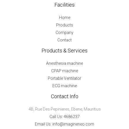
nieuw
Facilities
waar
kansen
Home
bloeien
Products
Company
Contact
Products & Services
Anesthesia machine
CPAP machine
Portable Ventilator
ECG machine
Contact Info
4B, Rue Des Pepinieres, Ebene, Mauritius
Call Us: 4686237
Email Us: info@imagineneo.com