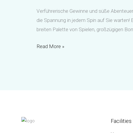
Verführerische Gewinne und süße Abenteuer
die Spannung in jedem Spin auf Sie warten! E
breiten Palette von Spielen, großzügigen Bon
Verführerische
Read More »
Gewinne
und
süße
Abenteuer
im
CandySpinz
Casino
Facilities