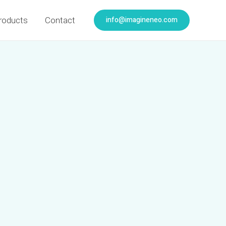
info@imagineneo.com
roducts
Contact