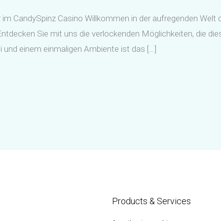
 im CandySpinz Casino Willkommen in der aufregenden Welt 
ntdecken Sie mit uns die verlockenden Möglichkeiten, die dies
i und einem einmaligen Ambiente ist das […]
Products & Services