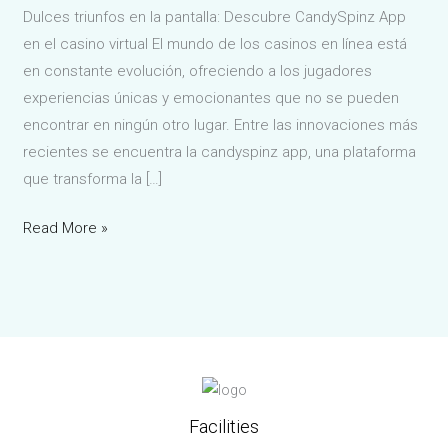
Dulces triunfos en la pantalla: Descubre CandySpinz App
en el casino virtual El mundo de los casinos en línea está
en constante evolución, ofreciendo a los jugadores
experiencias únicas y emocionantes que no se pueden
encontrar en ningún otro lugar. Entre las innovaciones más
recientes se encuentra la candyspinz app, una plataforma
que transforma la […]
Revoluciona
Read More »
tus
momentos
dulces
con
CandySpinz
App
y
Facilities
su