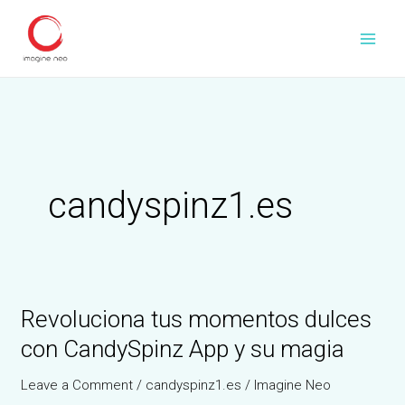
Skip
to
content
candyspinz1.es
Revoluciona tus momentos dulces
con CandySpinz App y su magia
Leave a Comment
/
candyspinz1.es
/
Imagine Neo