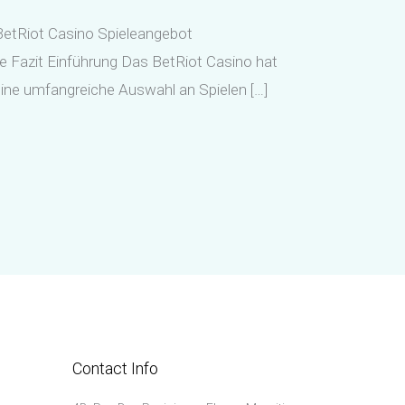
 BetRiot Casino Spieleangebot
 Fazit Einführung Das BetRiot Casino hat
eine umfangreiche Auswahl an Spielen […]
Contact Info