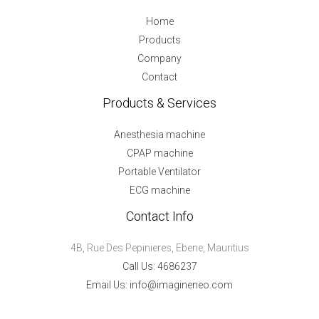
Home
Products
Company
Contact
Products & Services
Anesthesia machine
CPAP machine
Portable Ventilator
ECG machine
Contact Info
4B, Rue Des Pepinieres, Ebene, Mauritius
Call Us: 4686237
Email Us: info@imagineneo.com