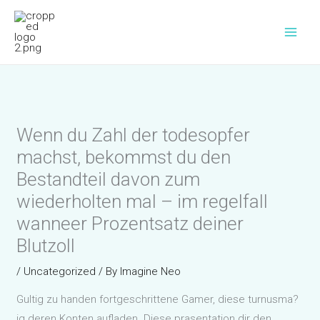
Skip
to
content
Wenn du Zahl der todesopfer
machst, bekommst du den
Bestandteil davon zum
wiederholten mal – im regelfall
wanneer Prozentsatz deiner
Blutzoll
/
Uncategorized
/ By
Imagine Neo
Gultig zu handen fortgeschrittene Gamer, diese turnusma?
ig deren Konten aufladen. Diese prasentation dir den