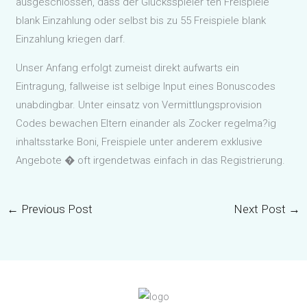
ausgeschlossen, dass der Glucksspieler ten Freispiele
blank Einzahlung oder selbst bis zu 55 Freispiele blank
Einzahlung kriegen darf.
Unser Anfang erfolgt zumeist direkt aufwarts ein
Eintragung, fallweise ist selbige Input eines Bonuscodes
unabdingbar. Unter einsatz von Vermittlungsprovision
Codes bewachen Eltern einander als Zocker regelma?ig
inhaltsstarke Boni, Freispiele unter anderem exklusive
Angebote � oft irgendetwas einfach in das Registrierung.
←
Previous Post
Next Post
→