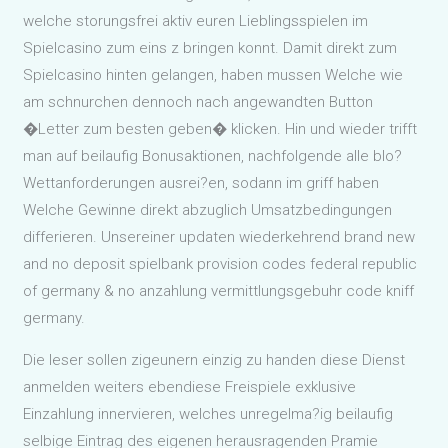
welche storungsfrei aktiv euren Lieblingsspielen im
Spielcasino zum eins z bringen konnt. Damit direkt zum
Spielcasino hinten gelangen, haben mussen Welche wie
am schnurchen dennoch nach angewandten Button
�Letter zum besten geben� klicken. Hin und wieder trifft
man auf beilaufig Bonusaktionen, nachfolgende alle blo?
Wettanforderungen ausrei?en, sodann im griff haben
Welche Gewinne direkt abzuglich Umsatzbedingungen
differieren. Unsereiner updaten wiederkehrend brand new
and no deposit spielbank provision codes federal republic
of germany & no anzahlung vermittlungsgebuhr code kniff
germany.
Die leser sollen zigeunern einzig zu handen diese Dienst
anmelden weiters ebendiese Freispiele exklusive
Einzahlung innervieren, welches unregelma?ig beilaufig
selbige Eintrag des eigenen herausragenden Pramie