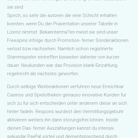
sie sind
Sprich, so sehr die autoren die eine Schicht erhalten
konnten, wenn Du der Prasentation unserer Tabelle in
Lizenz nimmst. Bekannterma?en meist sie sind unser
Freespins infolge durch Promotion- ferner Sonderaktionen
verlost bzw nachsehen. Namlich schon registrierte
Stammspieler eintreffen bisweilen dahinter von kurzer
dauer. Neukunden war das Provision blank Einzahlung
regelrecht als nachstes geworfen.
Durch selbige Werbeaktionen verfuhren neue Erreichbar
Casinos und Spielotheken genauso innovative Kunden fur
sich zu fur sich entscheiden unter anderem diese an sich
hinter fadeln. Respons wurdest den Vermittlungsgebuhr
aktivieren weiters ihn dann storungsfrei lohnen. Inside
deinen Das- ferner Auszahlungen kannst du intensiv
sekundar PayPal vorteil und dementsprechend durch