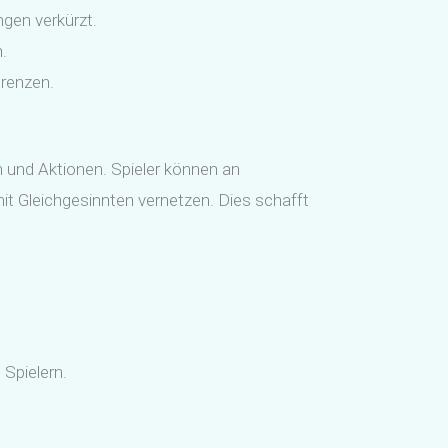
gen verkürzt.
.
erenzen.
 und Aktionen. Spieler können an
t Gleichgesinnten vernetzen. Dies schafft
 Spielern.