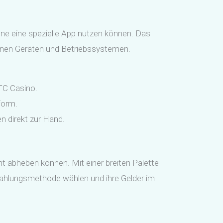
ohne eine spezielle App nutzen können. Das
denen Geräten und Betriebssystemen.
LTC Casino.
form.
n direkt zur Hand.
nt abheben können. Mit einer breiten Palette
Zahlungsmethode wählen und ihre Gelder im