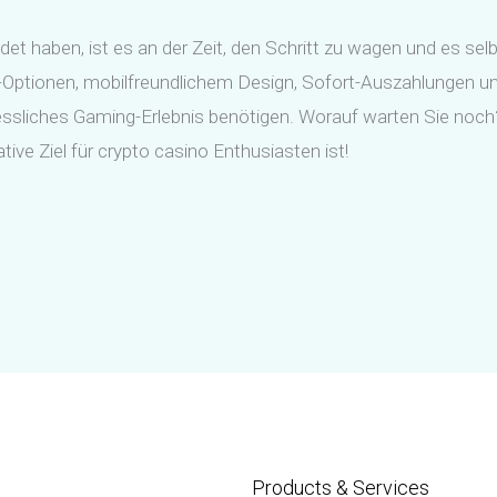
t haben, ist es an der Zeit, den Schritt zu wagen und es sel
aler-Optionen, mobilfreundlichem Design, Sofort-Auszahlungen 
rgessliches Gaming-Erlebnis benötigen. Worauf warten Sie noc
ve Ziel für crypto casino Enthusiasten ist!
Products & Services