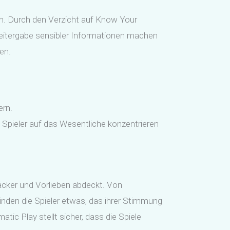
zen. Durch den Verzicht auf Know Your
Weitergabe sensibler Informationen machen
en.
ern.
Spieler auf das Wesentliche konzentrieren
äcker und Vorlieben abdeckt. Von
 finden die Spieler etwas, das ihrer Stimmung
ic Play stellt sicher, dass die Spiele