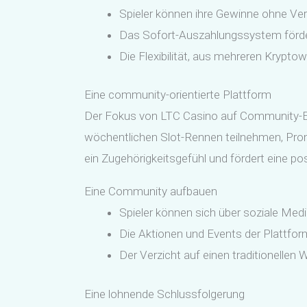
Spieler können ihre Gewinne ohne Ver
Das Sofort-Auszahlungssystem fördert
Die Flexibilität, aus mehreren Krypto
Eine community-orientierte Plattform
Der Fokus von LTC Casino auf Community-Eng
wöchentlichen Slot-Rennen teilnehmen, Prom
ein Zugehörigkeitsgefühl und fördert eine p
Eine Community aufbauen
Spieler können sich über soziale Med
Die Aktionen und Events der Plattform
Der Verzicht auf einen traditionellen 
Eine lohnende Schlussfolgerung