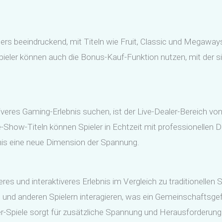
ers beeindruckend, mit Titeln wie Fruit, Classic und Megaway
ieler können auch die Bonus-Kauf-Funktion nutzen, mit der s
siveres Gaming-Erlebnis suchen, ist der Live-Dealer-Bereich v
Show-Titeln können Spieler in Echtzeit mit professionellen De
ebnis eine neue Dimension der Spannung.
res und interaktiveres Erlebnis im Vergleich zu traditionellen S
n und anderen Spielern interagieren, was ein Gemeinschaftsgef
er-Spiele sorgt für zusätzliche Spannung und Herausforderung