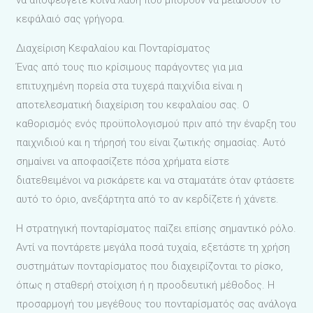
κεφάλαιό σας γρήγορα.
Διαχείριση Κεφαλαίου και Πονταρίσματος
Ένας από τους πιο κρίσιμους παράγοντες για μια
επιτυχημένη πορεία στα τυχερά παιχνίδια είναι η
αποτελεσματική διαχείριση του κεφαλαίου σας. Ο
καθορισμός ενός προϋπολογισμού πριν από την έναρξη του
παιχνιδιού και η τήρησή του είναι ζωτικής σημασίας. Αυτό
σημαίνει να αποφασίζετε πόσα χρήματα είστε
διατεθειμένοι να ρισκάρετε και να σταματάτε όταν φτάσετε
αυτό το όριο, ανεξάρτητα από το αν κερδίζετε ή χάνετε.
Η στρατηγική πονταρίσματος παίζει επίσης σημαντικό ρόλο.
Αντί να ποντάρετε μεγάλα ποσά τυχαία, εξετάστε τη χρήση
συστημάτων πονταρίσματος που διαχειρίζονται το ρίσκο,
όπως η σταθερή στοίχιση ή η προοδευτική μέθοδος. Η
προσαρμογή του μεγέθους του πονταρίσματός σας ανάλογα