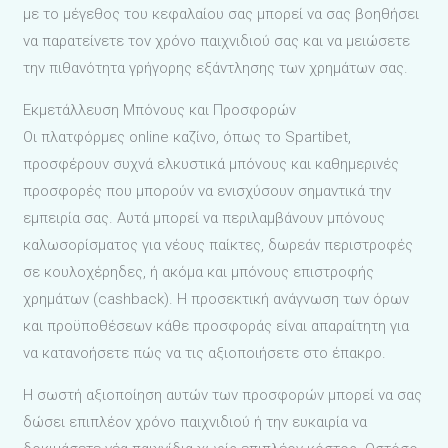
με το μέγεθος του κεφαλαίου σας μπορεί να σας βοηθήσει
να παρατείνετε τον χρόνο παιχνιδιού σας και να μειώσετε
την πιθανότητα γρήγορης εξάντλησης των χρημάτων σας.
Εκμετάλλευση Μπόνους και Προσφορών
Οι πλατφόρμες online καζίνο, όπως το Spartibet,
προσφέρουν συχνά ελκυστικά μπόνους και καθημερινές
προσφορές που μπορούν να ενισχύσουν σημαντικά την
εμπειρία σας. Αυτά μπορεί να περιλαμβάνουν μπόνους
καλωσορίσματος για νέους παίκτες, δωρεάν περιστροφές
σε κουλοχέρηδες, ή ακόμα και μπόνους επιστροφής
χρημάτων (cashback). Η προσεκτική ανάγνωση των όρων
και προϋποθέσεων κάθε προσφοράς είναι απαραίτητη για
να κατανοήσετε πώς να τις αξιοποιήσετε στο έπακρο.
Η σωστή αξιοποίηση αυτών των προσφορών μπορεί να σας
δώσει επιπλέον χρόνο παιχνιδιού ή την ευκαιρία να