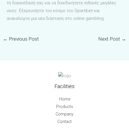
τη διασκέδασή σας και να διεκδικήσετε πιθανές μεγάλες
νίκες. Εξερευνήστε τον κόσμο του Spartibet και
ανακαλύψτε μια νέα διάσταση στο online gambling.
←
Previous Post
Next Post
→
Facilities
Home
Products
Company
Contact