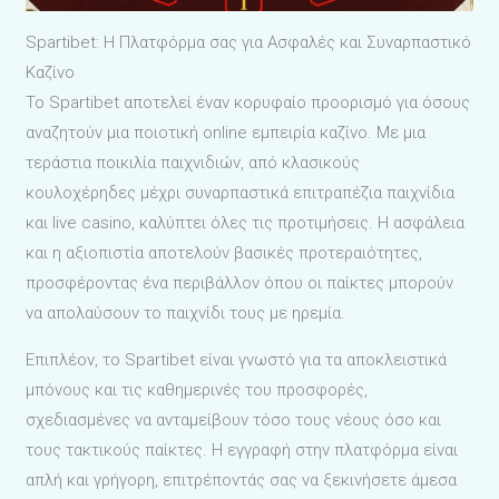
Spartibet: Η Πλατφόρμα σας για Ασφαλές και Συναρπαστικό
Καζίνο
Το Spartibet αποτελεί έναν κορυφαίο προορισμό για όσους
αναζητούν μια ποιοτική online εμπειρία καζίνο. Με μια
τεράστια ποικιλία παιχνιδιών, από κλασικούς
κουλοχέρηδες μέχρι συναρπαστικά επιτραπέζια παιχνίδια
και live casino, καλύπτει όλες τις προτιμήσεις. Η ασφάλεια
και η αξιοπιστία αποτελούν βασικές προτεραιότητες,
προσφέροντας ένα περιβάλλον όπου οι παίκτες μπορούν
να απολαύσουν το παιχνίδι τους με ηρεμία.
Επιπλέον, το Spartibet είναι γνωστό για τα αποκλειστικά
μπόνους και τις καθημερινές του προσφορές,
σχεδιασμένες να ανταμείβουν τόσο τους νέους όσο και
τους τακτικούς παίκτες. Η εγγραφή στην πλατφόρμα είναι
απλή και γρήγορη, επιτρέποντάς σας να ξεκινήσετε άμεσα