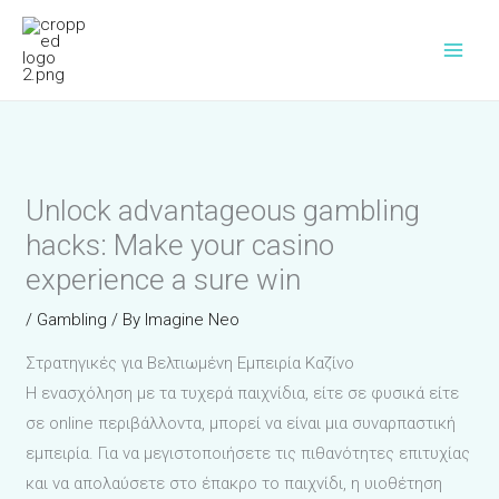
Skip
to
content
Unlock advantageous gambling
hacks: Make your casino
experience a sure win
/
Gambling
/ By
Imagine Neo
Στρατηγικές για Βελτιωμένη Εμπειρία Καζίνο
Η ενασχόληση με τα τυχερά παιχνίδια, είτε σε φυσικά είτε
σε online περιβάλλοντα, μπορεί να είναι μια συναρπαστική
εμπειρία. Για να μεγιστοποιήσετε τις πιθανότητες επιτυχίας
και να απολαύσετε στο έπακρο το παιχνίδι, η υιοθέτηση