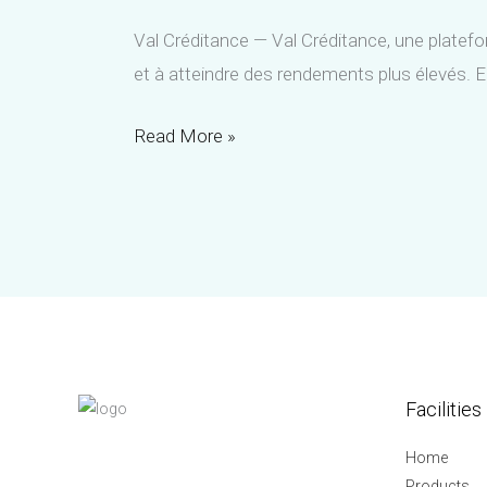
Val Créditance — Val Créditance, une platefor
et à atteindre des rendements plus élevés. E
Découvrez
Read More »
la
Plateforme
de
Trading
Algorithmique
Val
Créditance
Facilities
Home
Products