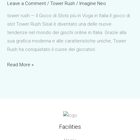
Leave a Comment
/
Tower Rush
/
Imagine Neo
tower rush — Il Gioco di Slots più in Voga in Italia Il gioco di
slot Tower Rush Sisal è diventato una delle nuove
tendenze nel mondo dei giochi online in Italia. Grazie alla
sua grafica moderna e alle caratteristiche uniche, Tower
Rush ha conquistato il cuore dei giocatori.
Scopri
Read More »
Tower
Rush
Sisal,
il
Gioco
di
Slots
Facilities
più