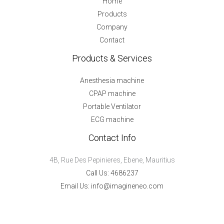
Affascinante
Home
in
Products
Company
Italia
Contact
Online
Products & Services
Anesthesia machine
CPAP machine
Portable Ventilator
ECG machine
Contact Info
4B, Rue Des Pepinieres, Ebene, Mauritius
Call Us: 4686237
Email Us: info@imagineneo.com