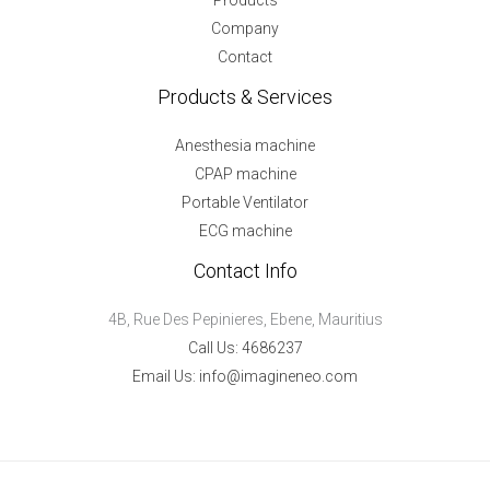
Products
Company
Contact
Products & Services
Anesthesia machine
CPAP machine
Portable Ventilator
ECG machine
Contact Info
4B, Rue Des Pepinieres, Ebene, Mauritius
Call Us: 4686237
Email Us: info@imagineneo.com