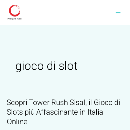
Skip
to
content
gioco di slot
Scopri Tower Rush Sisal, il Gioco di
Slots più Affascinante in Italia
Online