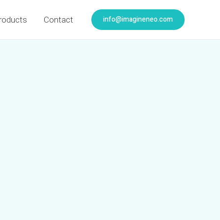
info@imagineneo.com
roducts
Contact