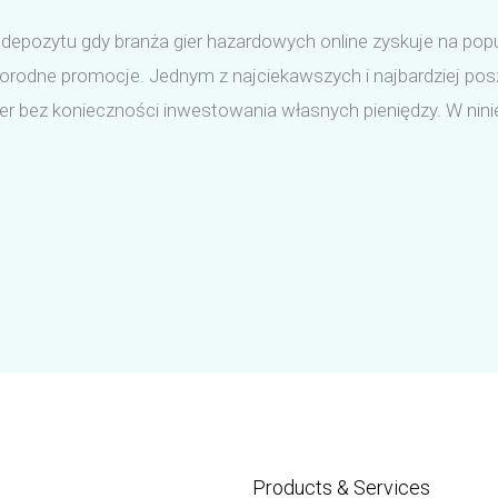
depozytu gdy branża gier hazardowych online zyskuje na popu
norodne promocje. Jednym z najciekawszych i najbardziej p
r bez konieczności inwestowania własnych pieniędzy. W nini
Products & Services