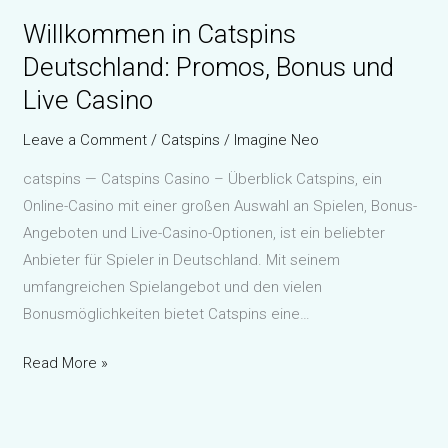
Willkommen in Catspins
Deutschland: Promos, Bonus und
Live Casino
Leave a Comment
/
Catspins
/
Imagine Neo
catspins — Catspins Casino – Überblick Catspins, ein
Online-Casino mit einer großen Auswahl an Spielen, Bonus-
Angeboten und Live-Casino-Optionen, ist ein beliebter
Anbieter für Spieler in Deutschland. Mit seinem
umfangreichen Spielangebot und den vielen
Bonusmöglichkeiten bietet Catspins eine…
Willkommen
Read More »
in
Catspins
Deutschland: