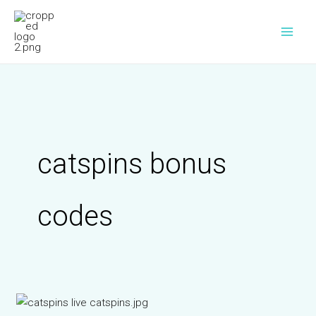
Skip
to
content
catspins bonus
codes