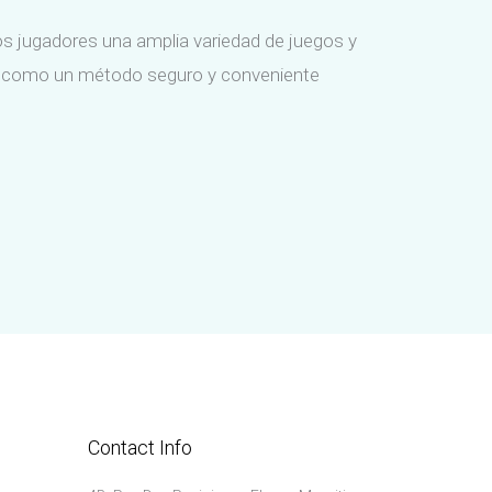
los jugadores una amplia variedad de juegos y
do como un método seguro y conveniente
Contact Info