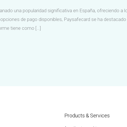
ganado una popularidad significativa en España, ofreciendo a 
as opciones de pago disponibles, Paysafecard se ha destaca
forme tiene como […]
Products & Services