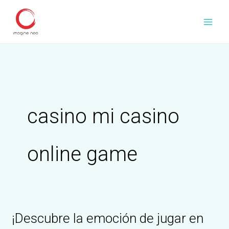
Skip
to
content
casino mi casino
online game
¡Descubre la emoción de jugar en