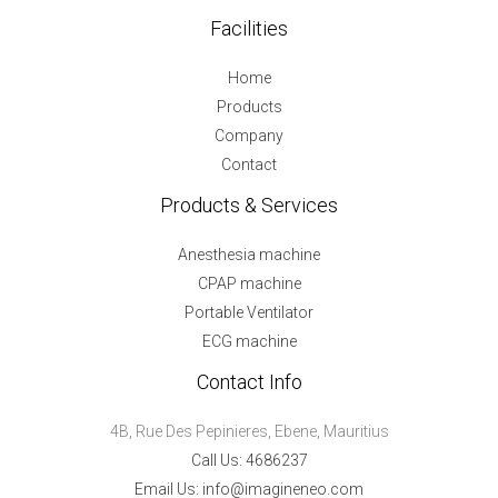
con
Facilities
Mi
Casino
Home
app
Products
Company
en
Contact
Bolivia!
Products & Services
Anesthesia machine
CPAP machine
Portable Ventilator
ECG machine
Contact Info
4B, Rue Des Pepinieres, Ebene, Mauritius
Call Us: 4686237
Email Us: info@imagineneo.com