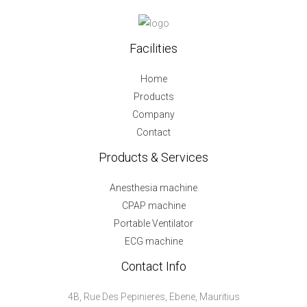
Foreign
Betting
Sites
Facilities
Influence
Your
Home
Decisions
Products
Company
Contact
Products & Services
Anesthesia machine
CPAP machine
Portable Ventilator
ECG machine
Contact Info
4B, Rue Des Pepinieres, Ebene, Mauritius