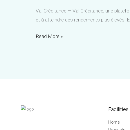
Val Créditance — Val Créditance, une platefor
et à atteindre des rendements plus élevés. E
Découvrez
Read More »
la
Plateforme
de
Trading
Algorithmique
Val
Créditance
Facilities
Home
Products