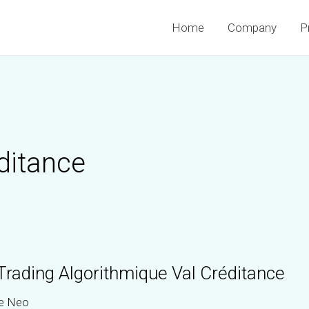
Home
Company
P
éditance
Trading Algorithmique Val Créditance
e Neo