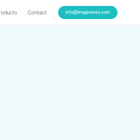
info@imagineneo.com
roducts
Contact