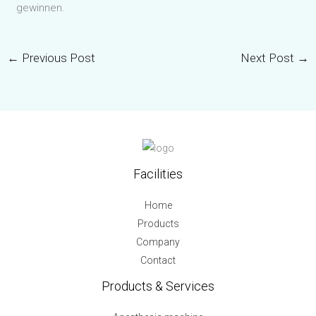
gewinnen.
←
Previous Post
Next Post
→
Facilities
Home
Products
Company
Contact
Products & Services