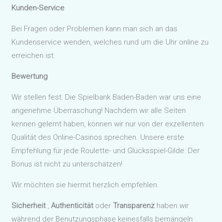
Kunden-Service
Bei Fragen oder Problemen kann man sich an das
Kundenservice wenden, welches rund um die Uhr online zu
erreichen ist.
Bewertung
Wir stellen fest: Die Spielbank Baden-Baden war uns eine
angenehme Überraschung! Nachdem wir alle Seiten
kennen gelernt haben, können wir nur von der exzellenten
Qualität des Online-Casinos sprechen. Unsere erste
Empfehlung für jede Roulette- und Glücksspiel-Gilde: Der
Bonus ist nicht zu unterschätzen!
Wir möchten sie hiermit herzlich empfehlen.
Sicherheit
,
Authenticität
oder
Transparenz
haben wir
während der Benutzungsphase keinesfalls bemängeln