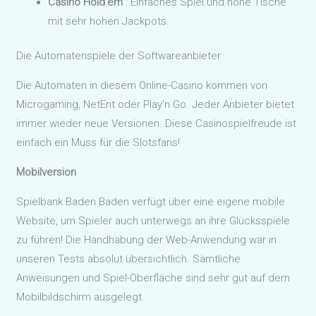
Casino Hold’em
: Einfaches Spiel und hohe Tische
mit sehr hohen Jackpots.
Die Automatenspiele der Softwareanbieter
Die Automaten in diesem Online-Casino kommen von
Microgaming, NetEnt oder Play’n Go. Jeder Anbieter bietet
immer wieder neue Versionen. Diese Casinospielfreude ist
einfach ein Muss für die Slotsfans!
Mobilversion
Spielbank Baden Baden verfügt über eine eigene mobile
Website, um Spieler auch unterwegs an ihre Glücksspiele
zu führen! Die Handhabung der Web-Anwendung war in
unseren Tests absolut übersichtlich. Sämtliche
Anweisungen und Spiel-Oberfläche sind sehr gut auf dem
Mobilbildschirm ausgelegt.