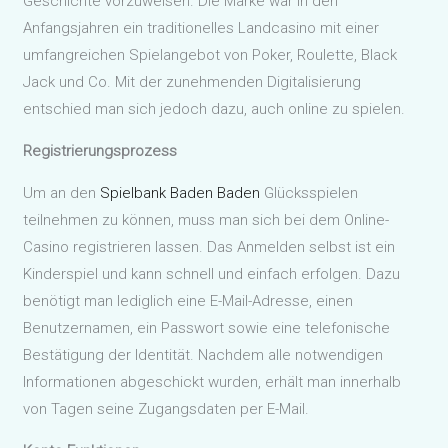
Geschichte vorzuweisen. Die Marke war in den
Anfangsjahren ein traditionelles Landcasino mit einer
umfangreichen Spielangebot von Poker, Roulette, Black
Jack und Co. Mit der zunehmenden Digitalisierung
entschied man sich jedoch dazu, auch online zu spielen.
Registrierungsprozess
Um an den
Spielbank Baden Baden
Glücksspielen
teilnehmen zu können, muss man sich bei dem Online-
Casino registrieren lassen. Das Anmelden selbst ist ein
Kinderspiel und kann schnell und einfach erfolgen. Dazu
benötigt man lediglich eine E-Mail-Adresse, einen
Benutzernamen, ein Passwort sowie eine telefonische
Bestätigung der Identität. Nachdem alle notwendigen
Informationen abgeschickt wurden, erhält man innerhalb
von Tagen seine Zugangsdaten per E-Mail.