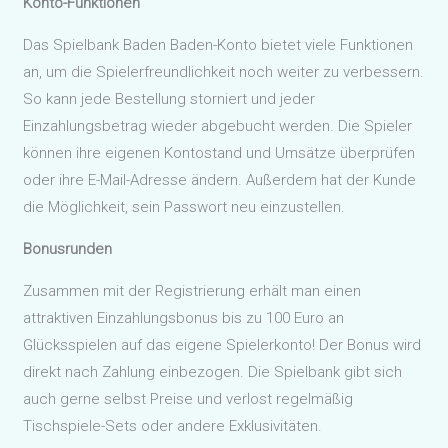
Konto-Funktionen
Das Spielbank Baden Baden-Konto bietet viele Funktionen
an, um die Spielerfreundlichkeit noch weiter zu verbessern.
So kann jede Bestellung storniert und jeder
Einzahlungsbetrag wieder abgebucht werden. Die Spieler
können ihre eigenen Kontostand und Umsätze überprüfen
oder ihre E-Mail-Adresse ändern. Außerdem hat der Kunde
die Möglichkeit, sein Passwort neu einzustellen.
Bonusrunden
Zusammen mit der Registrierung erhält man einen
attraktiven Einzahlungsbonus bis zu 100 Euro an
Glücksspielen auf das eigene Spielerkonto! Der Bonus wird
direkt nach Zahlung einbezogen. Die Spielbank gibt sich
auch gerne selbst Preise und verlost regelmäßig
Tischspiele-Sets oder andere Exklusivitäten.