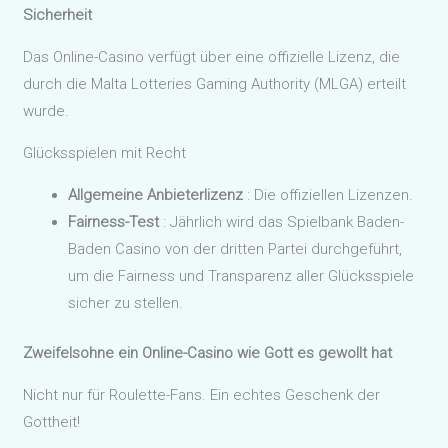
Sicherheit
Das Online-Casino verfügt über eine offizielle Lizenz, die
durch die Malta Lotteries Gaming Authority (MLGA) erteilt
wurde.
Glücksspielen mit Recht
Allgemeine Anbieterlizenz
: Die offiziellen Lizenzen.
Fairness-Test
: Jährlich wird das Spielbank Baden-
Baden Casino von der dritten Partei durchgeführt,
um die Fairness und Transparenz aller Glücksspiele
sicher zu stellen.
Zweifelsohne ein Online-Casino wie Gott es gewollt hat
Nicht nur für Roulette-Fans. Ein echtes Geschenk der
Gottheit!