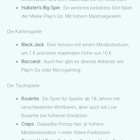
Hulkster’s Big Spin
: Ein weiteres beliebtes Slot-Spiel
der Marke Play’n Go. Mit hohem Maximalgewinn
Die Kartenspiele
Black Jack
: Eine Version mit einem Mindestsetzen,
um 1 € und einer maximalen Höhe von 10 €
Baccarat
: Auch hier gibt es diverse Anbieter wie
Play’n Go oder Microgaming.
Die Tischspiele
Roulette
: Ein Spiel für Spieler ab 18 Jahren mit
verschiedenen Wettbaren, aber auch ein Live
Roulette bei höheren Einsätzen.
Craps
: Dasselbe Prinzip hier: je höhere
Mindesteinsätze = mehr Online-Funktionen