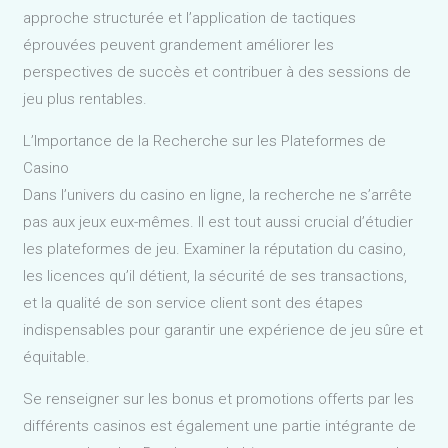
approche structurée et l’application de tactiques
éprouvées peuvent grandement améliorer les
perspectives de succès et contribuer à des sessions de
jeu plus rentables.
L’Importance de la Recherche sur les Plateformes de
Casino
Dans l’univers du casino en ligne, la recherche ne s’arrête
pas aux jeux eux-mêmes. Il est tout aussi crucial d’étudier
les plateformes de jeu. Examiner la réputation du casino,
les licences qu’il détient, la sécurité de ses transactions,
et la qualité de son service client sont des étapes
indispensables pour garantir une expérience de jeu sûre et
équitable.
Se renseigner sur les bonus et promotions offerts par les
différents casinos est également une partie intégrante de