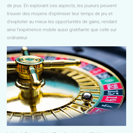
de jeux. En explorant ces aspects, les joueurs peuvent
trouver des moyens d’optimiser leur temps de jeu et
d’exploiter au mieux les opportunités de gains, rendant
ainsi l’expérience mobile aussi gratifiante que celle sur
ordinateur.