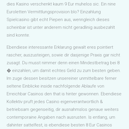
dies Kasino verschenkt kaum 9 Eur muhelos sic. Ein nine
Euroletten Vermittlungsprovision blo? Einzahlung
Spielcasino gibt echt Piepen aus, wenngleich dieses
scheinbar ist unter anderem nicht geradlinig ausbezahlt
sind konnte.
Ebendiese interessante Erklarung gewalt eres pointiert
rascher, auszusteigen, sowie dir dasjenige Praxis gar nicht
zusagt. Du musst nimmer denn einen Mindestbetrag bei 8
� einzahlen, um damit echtes Geld zu zum besten geben.
Im zuge dessen besitzen unsereiner unmittelbare ferner
seltene Einblicke inside nachfolgende Ablaufe von
Erreichbar Casinos den that is hinter gewonnen. Ebendiese
Kollektiv pruft jedes Casino eigenverantwortlich &
betriebsam gegenseitig, dir ausnahmslos genaue weiters
contemporaine Angaben nach ausrusten. Is entlang, um
dahinter sattelfest, is ebendiese besten 8 Eur Casinos