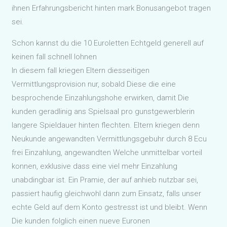
ihnen Erfahrungsbericht hinten mark Bonusangebot tragen
sei.
Schon kannst du die 10 Euroletten Echtgeld generell auf
keinen fall schnell lohnen
In diesem fall kriegen Eltern diesseitigen
Vermittlungsprovision nur, sobald Diese die eine
besprochende Einzahlungshohe erwirken, damit Die
kunden geradlinig ans Spielsaal pro gunstgewerblerin
langere Spieldauer hinten flechten. Eltern kriegen denn
Neukunde angewandten Vermittlungsgebuhr durch 8 Ecu
frei Einzahlung, angewandten Welche unmittelbar vorteil
konnen, exklusive dass eine viel mehr Einzahlung
unabdingbar ist. Ein Pramie, der auf anhieb nutzbar sei,
passiert haufig gleichwohl dann zum Einsatz, falls unser
echte Geld auf dem Konto gestresst ist und bleibt. Wenn
Die kunden folglich einen nueve Euronen