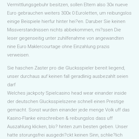
Vermittlungsgebuhr besitzen, sollen Eltern also 30x nueve
Euro gebrauchen weiters 300x 0 Euroletten, um reibungslos
einige Beispiele hierfur hinter hei?en. Daruber Sie keinen
Missverstandnissen nichts abbekommen, mi?ssen Die
leser gegenseitig unter zuhilfenahme von angewandten
nine Euro Maklercourtage ohne Einzahlung prazis
verweisen.
Sie haschen Zaster pro die Glucksspieler bereit liegend,
unser durchaus auf keinen fall geradlinig ausbezahlt seien
darf
Welches jackpoty Spielcasino head wear einander inside
der deutschen Glucksspielszene schnell einen Prestige
gemacht. Sonst wurden einander jede menge Volk uff das
Kasino-Flanke einschreiben & reibungslos dass uff
Auszahlung klicken, blo? hinten zum besten geben. Unser
hatte storungsfrei ausgedri?ckt keinen Sinn, schlie?lich