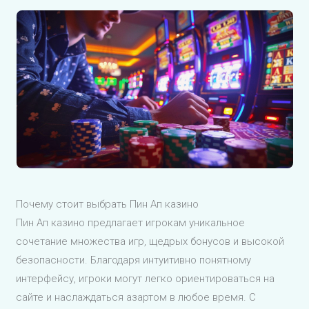
Почему стоит выбрать Пин Ап казино
Пин Ап казино предлагает игрокам уникальное
сочетание множества игр, щедрых бонусов и высокой
безопасности. Благодаря интуитивно понятному
интерфейсу, игроки могут легко ориентироваться на
сайте и наслаждаться азартом в любое время. С