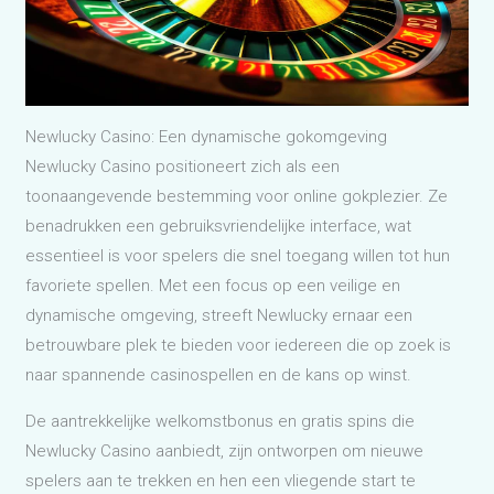
Newlucky Casino: Een dynamische gokomgeving
Newlucky Casino positioneert zich als een
toonaangevende bestemming voor online gokplezier. Ze
benadrukken een gebruiksvriendelijke interface, wat
essentieel is voor spelers die snel toegang willen tot hun
favoriete spellen. Met een focus op een veilige en
dynamische omgeving, streeft Newlucky ernaar een
betrouwbare plek te bieden voor iedereen die op zoek is
naar spannende casinospellen en de kans op winst.
De aantrekkelijke welkomstbonus en gratis spins die
Newlucky Casino aanbiedt, zijn ontworpen om nieuwe
spelers aan te trekken en hen een vliegende start te