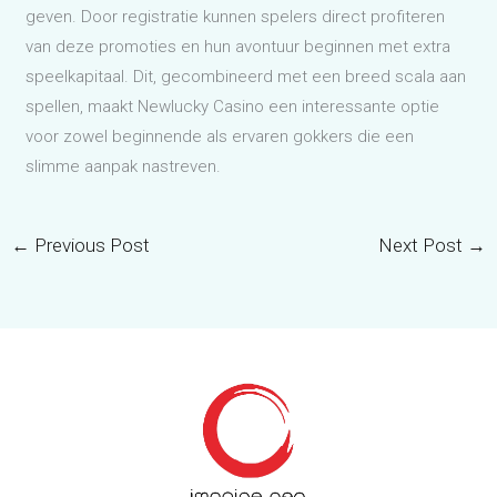
geven. Door registratie kunnen spelers direct profiteren
van deze promoties en hun avontuur beginnen met extra
speelkapitaal. Dit, gecombineerd met een breed scala aan
spellen, maakt Newlucky Casino een interessante optie
voor zowel beginnende als ervaren gokkers die een
slimme aanpak nastreven.
←
Previous Post
Next Post
→