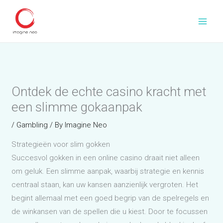
Skip
to
content
Ontdek de echte casino kracht met
een slimme gokaanpak
/
Gambling
/ By
Imagine Neo
Strategieën voor slim gokken
Succesvol gokken in een online casino draait niet alleen
om geluk. Een slimme aanpak, waarbij strategie en kennis
centraal staan, kan uw kansen aanzienlijk vergroten. Het
begint allemaal met een goed begrip van de spelregels en
de winkansen van de spellen die u kiest. Door te focussen