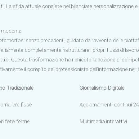
. La sfida attuale consiste nel bilanciare personalizzazione e v
pa moderna
metamorfosi senza precedenti, guidato dall’avvento delle piat
ariamente completamente ristrutturare i propri flussi di lavor
tro. Questa trasformazione ha richiesto l’adozione di competen
ativamente il compito del professionista dell’informazione nell
mo Tradizionale
Giornalismo Digitale
iornaliere fisse
Aggiornamenti continui 24
con foto ferme
Multimedia interattivi