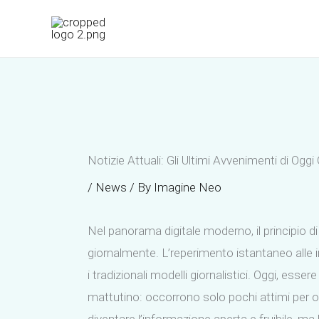
Skip
to
content
Notizie Attuali: Gli Ultimi Avvenimenti di O
/
News
/ By
Imagine Neo
Nel panorama digitale moderno, il principio d
giornalmente. L’reperimento istantaneo alle i
i tradizionali modelli giornalistici. Oggi, esse
mattutino: occorrono solo pochi attimi per ot