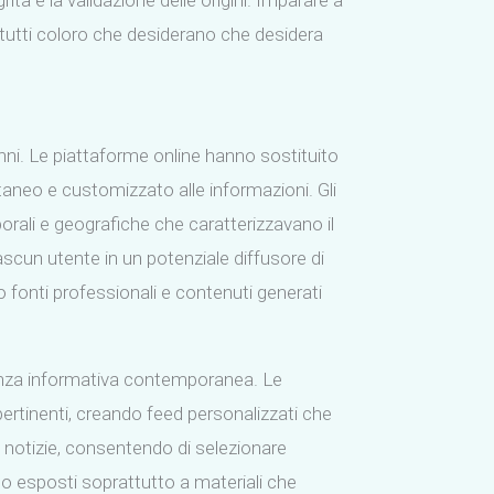
grità e la validazione delle origini. Imparare a
tutti coloro che desiderano che desidera
ni. Le piattaforme online hanno sostituito
taneo e customizzato alle informazioni. Gli
orali e geografiche che caratterizzavano il
ascun utente in un potenziale diffusore di
fonti professionali e contenuti generati
rienza informativa contemporanea. Le
pertinenti, creando feed personalizzati che
le notizie, consentendo di selezionare
ono esposti soprattutto a materiali che