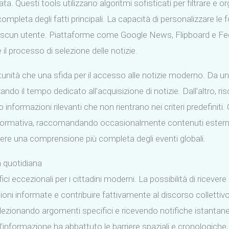
cata. Questi tools utilizzano algoritmi sofisticati per filtrare e
ompleta degli fatti principali. La capacità di personalizzare le 
ciascun utente. Piattaforme come Google News, Flipboard e F
e il processo di selezione delle notizie.
ità che una sfida per il accesso alle notizie moderno. Da un la
do il tempo dedicato all’acquisizione di notizie. Dall’altro, r
 informazioni rilevanti che non rientrano nei criteri predefiniti.
nformativa, raccomandando occasionalmente contenuti esterna
vere una comprensione più completa degli eventi globali.
a quotidiana
i eccezionali per i cittadini moderni. La possibilità di ricevere
oni informate e contribuire fattivamente al discorso collettivo.
elezionando argomenti specifici e ricevendo notifiche istantanee
informazione ha abbattuto le barriere spaziali e cronologiche