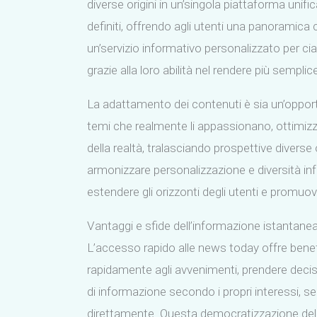
diverse origini in un’singola piattaforma unifi
definiti, offrendo agli utenti una panoramica c
un’servizio informativo personalizzato per 
grazie alla loro abilità nel rendere più semplic
La adattamento dei contenuti è sia un’opportun
temi che realmente li appassionano, ottimizzan
della realtà, tralasciando prospettive diverse o
armonizzare personalizzazione e diversità i
estendere gli orizzonti degli utenti e promuo
Vantaggi e sfide dell’informazione istantane
L’accesso rapido alle news today offre benefic
rapidamente agli avvenimenti, prendere decisi
di informazione secondo i propri interessi, s
direttamente. Questa democratizzazione dell’