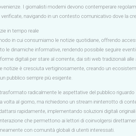
rovenienze. I giornalisti moderni devono contemperare regolarm
verificate, navigando in un contesto comunicativo dove la credi
izie in tempo reale
 modo in cui consumiamo le notizie quotidiane, offrendo access
le dinamiche informative, rendendo possibile seguire eventi i
me digitali per stare al corrente, dai siti web tradizionali alle 
elle notizie è cresciuta vertiginosamente, creando un ecosiste
i un pubblico sempre più esigente.
trasformato radicalmente le aspettative del pubblico riguardo al
volta al giorno, ma richiedono un stream ininterrotto di conten
dattarsi rapidamente, implementando soluzioni digitali originali
 interazione che permettono ai lettori di coinvolgersi direttam
neamente con comunità globali di utenti interessati.