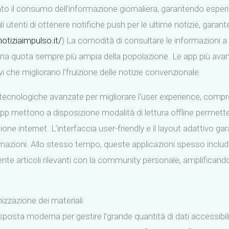
nato il consumo dell’informazione giornaliera, garantendo esp
i utenti di ottenere notifiche push per le ultime notizie, garan
notiziaimpulso.it/
) La comodità di consultare le informazioni a 
 una quota sempre più ampia della popolazione. Le app più avan
i che migliorano l’fruizione delle notizie convenzionale.
tecnologiche avanzate per migliorare l’user experience, compre
app mettono a disposizione modalità di lettura offline permette
 internet. L’interfaccia user-friendly e il layout adattivo gar
ormazioni. Allo stesso tempo, queste applicazioni spesso inclu
nte articoli rilevanti con la community personale, amplificando
izzazione dei materiali
isposta moderna per gestire l’grande quantità di dati accessibi