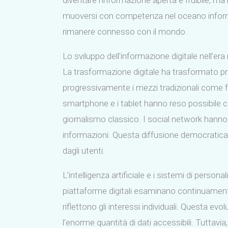
diventare l’informazione aperta e fruibile, ma ha
muoversi con competenza nel oceano informat
rimanere connesso con il mondo.
Lo sviluppo dell’informazione digitale nell’e
La trasformazione digitale ha trasformato pr
progressivamente i mezzi tradizionali come fo
smartphone e i tablet hanno reso possibile co
giornalismo classico. I social network hanno 
informazioni. Questa diffusione democratica 
dagli utenti.
L’intelligenza artificiale e i sistemi di per
piattaforme digitali esaminano continuamente 
riflettono gli interessi individuali. Questa e
l’enorme quantità di dati accessibili. Tuttavia