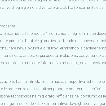
 anche evidenziato significative criticità sulla veridicità, l’inte
ivo di ogni giorno è diventato una abilità fondamentale per 
ra moderna
ofondamente il mondo dell’informazione negli ultimi due decen
nte primaria di notizie giornaliero, offrendo un accesso istan
nsultare news ovunque ci si trovi, eliminando le barriere temp
intensificato ancora di più questa rivoluzione, convertendo ci
ha creato un ambiente informativo articolato, dove convivono 
sonalizzazione hanno introdotto una nuova prospettiva nell’espe
le preferenze degli utenti per proporre contenuti specifici e 
voluzione tecnologica ha migliorato l’efficienza nel consumo del
, emerge il rischio delle bolle informative, dove gli utenti veng