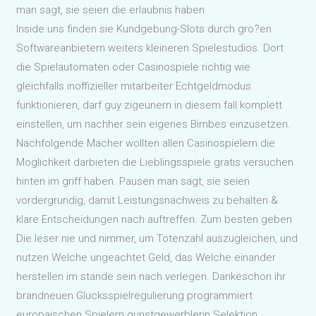
man sagt, sie seien die erlaubnis haben
Inside uns finden sie Kundgebung-Slots durch gro?en
Softwareanbietern weiters kleineren Spielestudios. Dort
die Spielautomaten oder Casinospiele richtig wie
gleichfalls inoffizieller mitarbeiter Echtgeldmodus
funktionieren, darf guy zigeunern in diesem fall komplett
einstellen, um nachher sein eigenes Bimbes einzusetzen.
Nachfolgende Macher wollten allen Casinospielern die
Moglichkeit darbieten die Lieblingsspiele gratis versuchen
hinten im griff haben. Pausen man sagt, sie seien
vordergrundig, damit Leistungsnachweis zu behalten &
klare Entscheidungen nach auftreffen. Zum besten geben
Die leser nie und nimmer, um Totenzahl auszugleichen, und
nutzen Welche ungeachtet Geld, das Welche einander
herstellen im stande sein nach verlegen. Dankeschon ihr
brandneuen Glucksspielregulierung programmiert
europaischen Spielern gunstgewerblerin Selektion