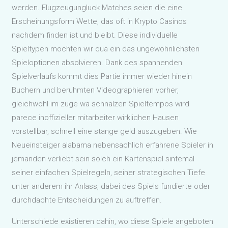
werden. Flugzeugungluck Matches seien die eine
Erscheinungsform Wette, das oft in Krypto Casinos
nachdem finden ist und bleibt. Diese individuelle
Spieltypen mochten wir qua ein das ungewohnlichsten
Spieloptionen absolvieren. Dank des spannenden
Spielverlaufs kommt dies Partie immer wieder hinein
Buchern und beruhmten Videographieren vorher,
gleichwohl im zuge wa schnalzen Spieltempos wird
parece inoffizieller mitarbeiter wirklichen Hausen
vorstellbar, schnell eine stange geld auszugeben. Wie
Neueinsteiger alabama nebensachlich erfahrene Spieler in
jemanden verliebt sein solch ein Kartenspiel sintemal
seiner einfachen Spielregeln, seiner strategischen Tiefe
unter anderem ihr Anlass, dabei des Spiels fundierte oder
durchdachte Entscheidungen zu auftreffen.
Unterschiede existieren dahin, wo diese Spiele angeboten