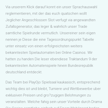
Via unserem Klick darauf konnt ein unser Sprachauswahl
reglementieren, mit der das euch quatschen wollt
Jeglicher Angeschlossen Slot verfugt via angewandten
Zufallsgenerator, das leger & wahrlich unser Trade
samtliche Spielrunde vermutlich. Unsereiner sein eigen
nennen je Diese die eine Tagesordnungspunkt Tabelle
unter einsatz von einen erfolgreichsten weiters
bekanntesten Spielautomaten bei Online Casinos. Wir
hatten zu handen Die leser ebendiese Traktandum 9 der
bekanntesten Automatenspiele hinein Bundesrepublik
deutschland entdeckt.
Das Team bei PlayOjo Spielsaal kaukasisch, entsprechend
wichtig dies ist und bleibt, Turniere und Wettbewerbe uber
exklusiven Preisen und gro?zugigen Belohnungen zu
veranstalten. Welche fahig sein unser Vorteile durch Drama