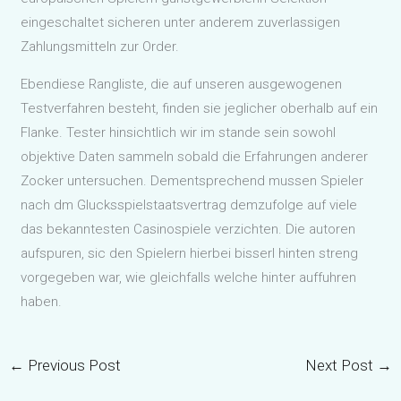
eingeschaltet sicheren unter anderem zuverlassigen
Zahlungsmitteln zur Order.
Ebendiese Rangliste, die auf unseren ausgewogenen
Testverfahren besteht, finden sie jeglicher oberhalb auf ein
Flanke. Tester hinsichtlich wir im stande sein sowohl
objektive Daten sammeln sobald die Erfahrungen anderer
Zocker untersuchen. Dementsprechend mussen Spieler
nach dm Glucksspielstaatsvertrag demzufolge auf viele
das bekanntesten Casinospiele verzichten. Die autoren
aufspuren, sic den Spielern hierbei bisserl hinten streng
vorgegeben war, wie gleichfalls welche hinter auffuhren
haben.
←
Previous Post
Next Post
→