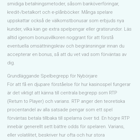
smidiga betalningsmetoder, såsom banköverföringar,
kredit-/betalkort och e-plånböcker. Många spelare
uppskattar också de välkomstbonusar som erbjuds nya
kunder, vilka kan ge extra spelpengar eller gratisrundor. Läs
alltid igenom bonusvillkoren noggrant för att förstå
eventuella omsättningskrav och begränsningar innan du
accepterar en bonus, så att du vet vad som förväntas av
dig.
Grundläggande Spelbegrepp för Nybörjare
För att få en djupare förståelse för hur kasinospel fungerar
är det viktigt att känna till centrala begrepp som RTP
(Return to Player) och varians. RTP anger den teoretiska
procentandel av alla satsade pengar som ett spel
förväntas betala tillbaka till spelarna över tid. En högre RTP
innebär generellt sett bättre odds för spelaren. Varians,
eller volatilitet, beskriver hur ofta och hur stora