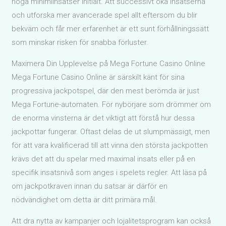
höga minimiinsatser initialt. Att successivt öka insatserna
och utforska mer avancerade spel allt eftersom du blir
bekväm och får mer erfarenhet är ett sunt förhållningssätt
som minskar risken för snabba förluster.
Maximera Din Upplevelse på Mega Fortune Casino Online
Mega Fortune Casino Online är särskilt känt för sina
progressiva jackpotspel, där den mest berömda är just
Mega Fortune-automaten. För nybörjare som drömmer om
de enorma vinsterna är det viktigt att förstå hur dessa
jackpottar fungerar. Oftast delas de ut slumpmässigt, men
för att vara kvalificerad till att vinna den största jackpotten
krävs det att du spelar med maximal insats eller på en
specifik insatsnivå som anges i spelets regler. Att läsa på
om jackpotkraven innan du satsar är därför en
nödvändighet om detta är ditt primära mål.
Att dra nytta av kampanjer och lojalitetsprogram kan också