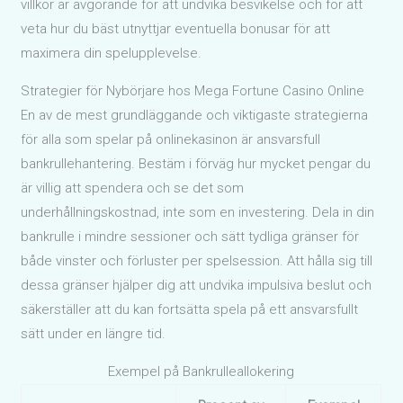
villkor är avgörande för att undvika besvikelse och för att
veta hur du bäst utnyttjar eventuella bonusar för att
maximera din spelupplevelse.
Strategier för Nybörjare hos Mega Fortune Casino Online
En av de mest grundläggande och viktigaste strategierna
för alla som spelar på onlinekasinon är ansvarsfull
bankrullehantering. Bestäm i förväg hur mycket pengar du
är villig att spendera och se det som
underhållningskostnad, inte som en investering. Dela in din
bankrulle i mindre sessioner och sätt tydliga gränser för
både vinster och förluster per spelsession. Att hålla sig till
dessa gränser hjälper dig att undvika impulsiva beslut och
säkerställer att du kan fortsätta spela på ett ansvarsfullt
sätt under en längre tid.
Exempel på Bankrulleallokering