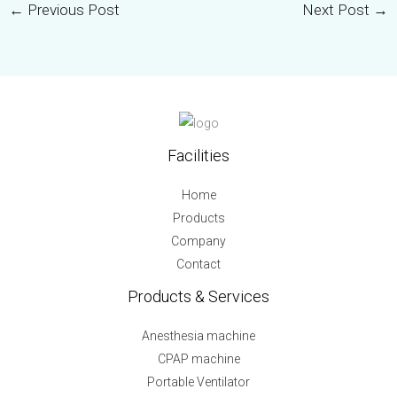
←
Previous Post
Next Post
→
Facilities
Home
Products
Company
Contact
Products & Services
Anesthesia machine
CPAP machine
Portable Ventilator