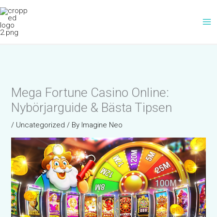
Skip
to
content
Mega Fortune Casino Online:
Nybörjarguide & Bästa Tipsen
/
Uncategorized
/ By
Imagine Neo