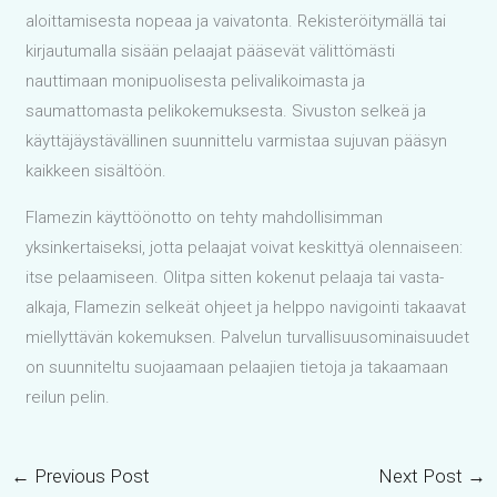
aloittamisesta nopeaa ja vaivatonta. Rekisteröitymällä tai
kirjautumalla sisään pelaajat pääsevät välittömästi
nauttimaan monipuolisesta pelivalikoimasta ja
saumattomasta pelikokemuksesta. Sivuston selkeä ja
käyttäjäystävällinen suunnittelu varmistaa sujuvan pääsyn
kaikkeen sisältöön.
Flamezin käyttöönotto on tehty mahdollisimman
yksinkertaiseksi, jotta pelaajat voivat keskittyä olennaiseen:
itse pelaamiseen. Olitpa sitten kokenut pelaaja tai vasta-
alkaja, Flamezin selkeät ohjeet ja helppo navigointi takaavat
miellyttävän kokemuksen. Palvelun turvallisuusominaisuudet
on suunniteltu suojaamaan pelaajien tietoja ja takaamaan
reilun pelin.
←
Previous Post
Next Post
→