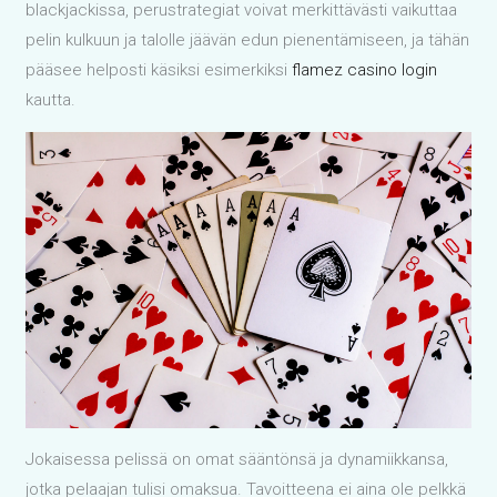
blackjackissa, perustrategiat voivat merkittävästi vaikuttaa
pelin kulkuun ja talolle jäävän edun pienentämiseen, ja tähän
pääsee helposti käsiksi esimerkiksi
flamez casino login
kautta.
Jokaisessa pelissä on omat sääntönsä ja dynamiikkansa,
jotka pelaajan tulisi omaksua. Tavoitteena ei aina ole pelkkä