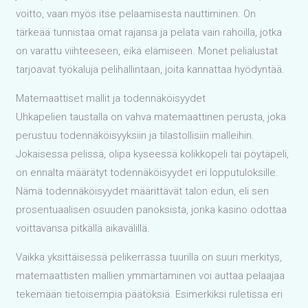
voitto, vaan myös itse pelaamisesta nauttiminen. On
tärkeää tunnistaa omat rajansa ja pelata vain rahoilla, jotka
on varattu viihteeseen, eikä elämiseen. Monet pelialustat
tarjoavat työkaluja pelihallintaan, joita kannattaa hyödyntää.
Matemaattiset mallit ja todennäköisyydet
Uhkapelien taustalla on vahva matemaattinen perusta, joka
perustuu todennäköisyyksiin ja tilastollisiin malleihin.
Jokaisessa pelissä, olipa kyseessä kolikkopeli tai pöytäpeli,
on ennalta määrätyt todennäköisyydet eri lopputuloksille.
Nämä todennäköisyydet määrittävät talon edun, eli sen
prosentuaalisen osuuden panoksista, jonka kasino odottaa
voittavansa pitkällä aikavälillä.
Vaikka yksittäisessä pelikerrassa tuurilla on suuri merkitys,
matemaattisten mallien ymmärtäminen voi auttaa pelaajaa
tekemään tietoisempia päätöksiä. Esimerkiksi ruletissa eri