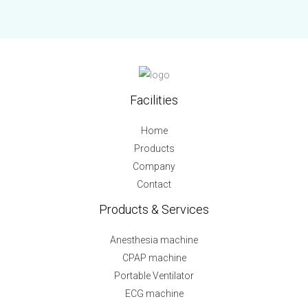
Facilities
Home
Products
Company
Contact
Products & Services
Anesthesia machine
CPAP machine
Portable Ventilator
ECG machine