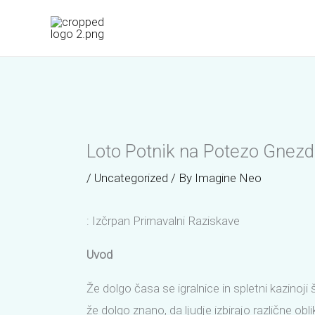
Skip
to
content
Loto Potnik na Potezo Gnezd
/
Uncategorized
/ By
Imagine Neo
: Izčrpan Prirnavalni Raziskave
Uvod
Že dolgo časa se igralnice in spletni kazinoji 
že dolgo znano, da ljudje izbirajo različne o