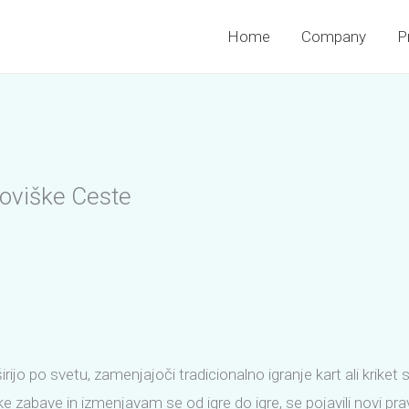
Home
Company
P
oviške Ceste
širijo po svetu, zamenjajoči tradicionalno igranje kart ali krike
blike zabave in izmenjavam se od igre do igre, se pojavili novi