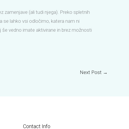
 zamenjave (ali tudi njega). Preko spletnih
r pa se lahko vsi odločimo, katera nam ni
aj še vedno imate aktivirane in brez možnosti
Next Post
→
Contact Info