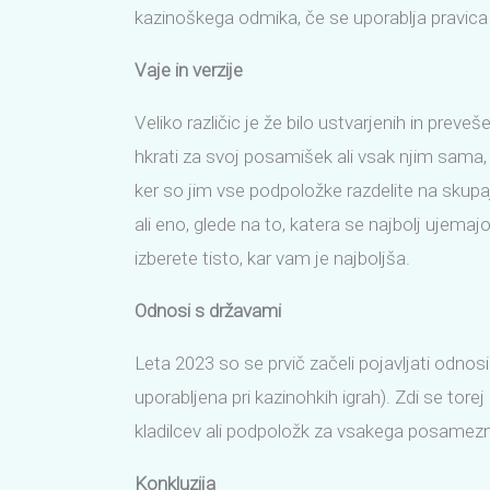
kazinoškega odmika, če se uporablja pravic
Vaje in verzije
Veliko različic je že bilo ustvarjenih in preve
hkrati za svoj posamišek ali vsak njim sama,
ker so jim vse podpoložke razdelite na skupaj 
ali eno, glede na to, katera se najbolj ujemajo
izberete tisto, kar vam je najboljša.
Odnosi s državami
Leta 2023 so se prvič začeli pojavljati odnosi 
uporabljena pri kazinohkih igrah). Zdi se tore
kladilcev ali podpoložk za vsakega posameznika
Konkluzija