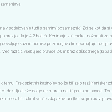
a zamenjava.
šena v sodelovanje tudi s samimi posamezniki. Zdi se kot da si več
 pa pravijo, da je 4-2 bolješ. Ker imajo vsi enake možnosti za
dovoljujo kazino odmike pri zmenjava (in uporabljajo tudi pravi
. Več različic vsebujejo pravice 2-0 in brez odškodnega (ki pa že
k temu. Prek spletnih kazinojev so že bili zelo razširjeni (ker z
j kot da si ljudje že dolgo ne morejo najti igranja po navadi. To
, mora biti takrat vsi še zdaj aktivirani (ker se jim pravi pravi