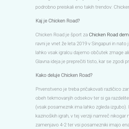
podrobno preiskali eno takih trendov: Chick
Kaj je Chicken Road?
Chicken Road je šport za
Chicken Road de
ravni je vnet že leta 2019 v Singapuri in nato j
lahko vsak igralcu dajemo občutek zmage ali 
Glavna ideja je preprečiti tisto, kar se zgodi p
Kako deluje Chicken Road?
Prvenstveno je treba pričakovati različico zam
obeh tekmovanjih odsekov ter si ga razdelite n
(vsak posameznik ima lahko zgleda izgubo). 
kazinoških igrah, v tej verziji namreč nikogar
zamenjavo 4-2 ter vsi posamezniki imajo ena