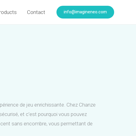
info@imagineneo.com
roducts
Contact
xpérience de jeu enrichissante. Chez Chanze
 sécurisé, et c’est pourquoi vous pouvez
ncent sans encombre, vous permettant de