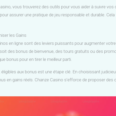
ino, vous trouverez des outils pour vous aider à suivre vos dé
e pour assurer une pratique de jeu responsable et durable. Cel
iser les Gains
inos en ligne sont des leviers puissants pour augmenter votr
 soit des bonus de bienvenue, des tours gratuits ou des promot
 bonus pour en tirer le meilleur parti.
 éligibles aux bonus est une étape clé. En choisissant judici
us en gains réels. Chanze Casino s’efforce de proposer des 