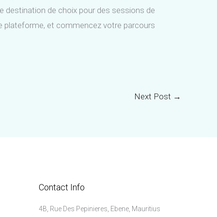
otre destination de choix pour des sessions de
notre plateforme, et commencez votre parcours
Next Post
→
Contact Info
4B, Rue Des Pepinieres, Ebene, Mauritius