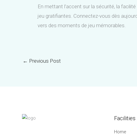
En mettant l’accent sur la sécurité, la facili
jeu gratifiantes. Connectez-vous dès aujourd
vers des moments de jeu mémorables.
←
Previous Post
Facilities
Home