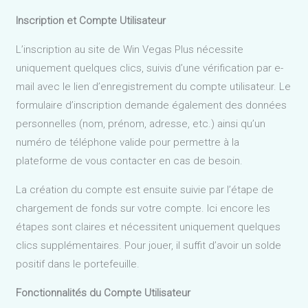
Inscription et Compte Utilisateur
L’inscription au site de Win Vegas Plus nécessite
uniquement quelques clics, suivis d’une vérification par e-
mail avec le lien d’enregistrement du compte utilisateur. Le
formulaire d’inscription demande également des données
personnelles (nom, prénom, adresse, etc.) ainsi qu’un
numéro de téléphone valide pour permettre à la
plateforme de vous contacter en cas de besoin.
La création du compte est ensuite suivie par l’étape de
chargement de fonds sur votre compte. Ici encore les
étapes sont claires et nécessitent uniquement quelques
clics supplémentaires. Pour jouer, il suffit d’avoir un solde
positif dans le portefeuille.
Fonctionnalités du Compte Utilisateur