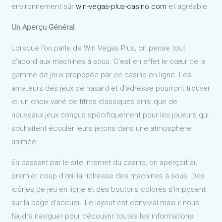
environnement sûr
win-vegas-plus-casino.com
et agréable.
Un Aperçu Général
Lorsque l’on parle de Win Vegas Plus, on pense tout
d’abord aux machines à sous. C’est en effet le cœur de la
gamme de jeux proposée par ce casino en ligne. Les
amateurs des jeux de hasard et d’adresse pourront trouver
ici un choix varié de titres classiques ainsi que de
nouveaux jeux conçus spécifiquement pour les joueurs qui
souhaitent écouler leurs jetons dans une atmosphère
animée.
En passant par le site internet du casino, on aperçoit au
premier coup d’œil la richesse des machines à sous. Des
icônes de jeu en ligne et des boutons colorés s’imposent
sur la page d’accueil. Le layout est convivial mais il nous
faudra naviguer pour découvrir toutes les informations.