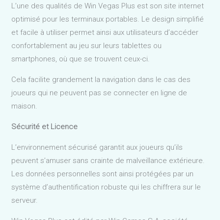
L’une des qualités de Win Vegas Plus est son site internet
optimisé pour les terminaux portables. Le design simplifié
et facile à utiliser permet ainsi aux utilisateurs d’accéder
confortablement au jeu sur leurs tablettes ou
smartphones, où que se trouvent ceux-ci.
Cela facilite grandement la navigation dans le cas des
joueurs qui ne peuvent pas se connecter en ligne de
maison.
Sécurité et Licence
L’environnement sécurisé garantit aux joueurs qu’ils
peuvent s’amuser sans crainte de malveillance extérieure.
Les données personnelles sont ainsi protégées par un
système d’authentification robuste qui les chiffrera sur le
serveur.