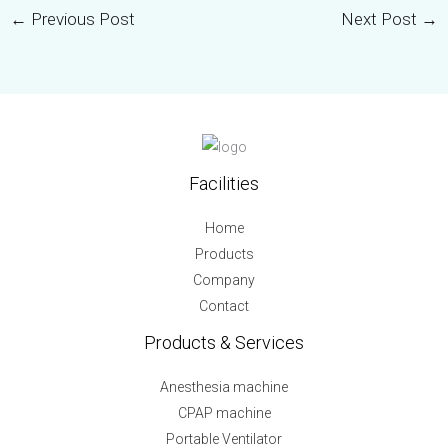
←
Previous Post
Next Post
→
Facilities
Home
Products
Company
Contact
Products & Services
Anesthesia machine
CPAP machine
Portable Ventilator