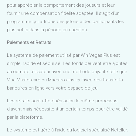
pour apprécier le comportement des joueurs et leur
fournir une compensation fidélité adaptée. Il s’agit d’un
programme qui attribue des jetons à des participants les
plus actifs dans la période en question.
Paiements et Retraits
Le système de paiement utilisé par Win Vegas Plus est
simple, rapide et sécurisé. Les fonds peuvent être ajoutés
au compte utilisateur avec une méthode payante telle que
Visa Mastercard ou Maestro ainsi qu’avec des transferts
bancaires en ligne vers votre espace de jeu.
Les retraits sont effectués selon le même processus
d'avant mais nécessitent un certain temps pour être validé
par la plateforme.
Le système est géré à l'aide du logiciel spécialisé Neteller.