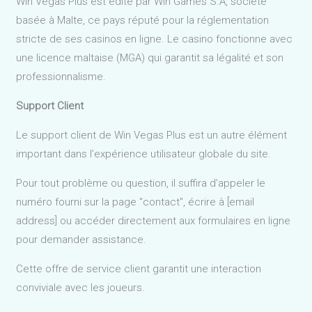
Win Vegas Plus est édité par Win Games S.A, société
basée à Malte, ce pays réputé pour la réglementation
stricte de ses casinos en ligne. Le casino fonctionne avec
une licence maltaise (MGA) qui garantit sa légalité et son
professionnalisme.
Support Client
Le support client de Win Vegas Plus est un autre élément
important dans l’expérience utilisateur globale du site.
Pour tout problème ou question, il suffira d’appeler le
numéro fourni sur la page "contact", écrire à [email
address] ou accéder directement aux formulaires en ligne
pour demander assistance.
Cette offre de service client garantit une interaction
conviviale avec les joueurs.