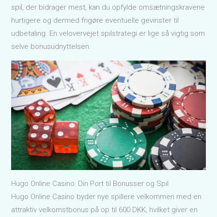
spil, der bidrager mest, kan du opfylde omsætningskravene
hurtigere og dermed frigøre eventuelle gevinster til
udbetaling. En velovervejet spilstrategi er lige så vigtig som
selve bonusudnyttelsen.
Hugo Online Casino: Din Port til Bonusser og Spil
Hugo Online Casino byder nye spillere velkommen med en
attraktiv velkomstbonus på op til 600 DKK, hvilket giver en