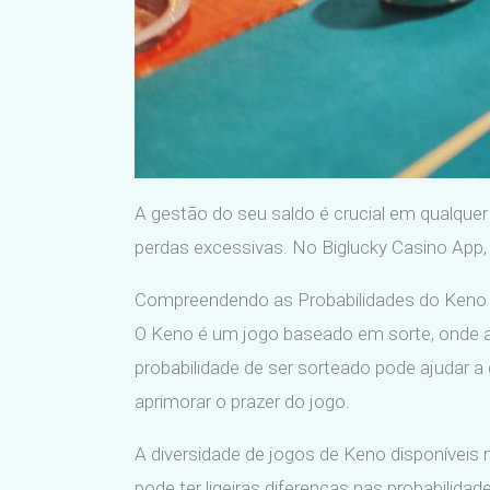
A gestão do seu saldo é crucial em qualquer
perdas excessivas. No Biglucky Casino App, é
Compreendendo as Probabilidades do Keno
O Keno é um jogo baseado em sorte, onde a
probabilidade de ser sorteado pode ajudar 
aprimorar o prazer do jogo.
A diversidade de jogos de Keno disponíveis 
pode ter ligeiras diferenças nas probabilida