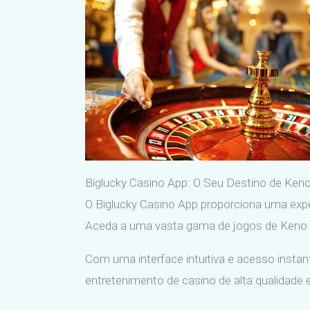
Biglucky Casino App: O Seu Destino de Ken
O Biglucky Casino App proporciona uma exp
Aceda a uma vasta gama de jogos de Keno e 
Com uma interface intuitiva e acesso insta
entretenimento de casino de alta qualidad