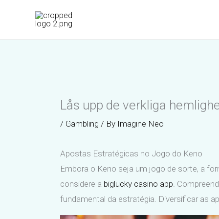
Skip
to
content
Lås upp de verkliga hemlighe
/
Gambling
/ By
Imagine Neo
Apostas Estratégicas no Jogo do Keno
Embora o Keno seja um jogo de sorte, a form
considere a
biglucky casino app
. Compreend
fundamental da estratégia. Diversificar as