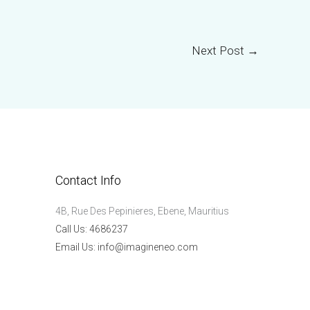
Next Post
→
Contact Info
4B, Rue Des Pepinieres, Ebene, Mauritius
Call Us: 4686237
Email Us: info@imagineneo.com