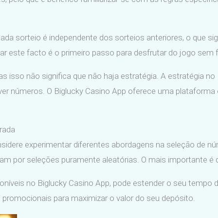
ada sorteio é independente dos sorteios anteriores, o que si
tar este facto é o primeiro passo para desfrutar do jogo sem
s isso não significa que não haja estratégia. A estratégia n
ever números. O Biglucky Casino App oferece uma plataforma
rada
onsidere experimentar diferentes abordagens na seleção de
tam por seleções puramente aleatórias. O mais importante é 
níveis no Biglucky Casino App, pode estender o seu tempo d
s promocionais para maximizar o valor do seu depósito.