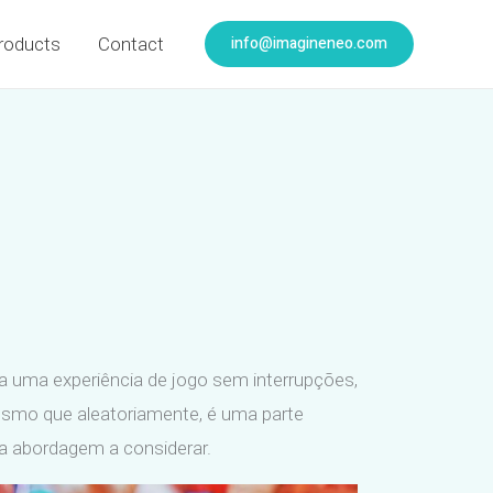
info@imagineneo.com
roducts
Contact
ra uma experiência de jogo sem interrupções,
esmo que aleatoriamente, é uma parte
a abordagem a considerar.