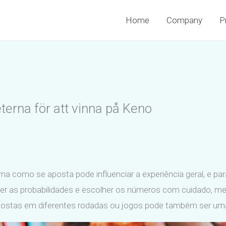
Home
Company
P
terna för att vinna på Keno
a como se aposta pode influenciar a experiência geral, e pa
er as probabilidades e escolher os números com cuidado, m
 apostas em diferentes rodadas ou jogos pode também ser um