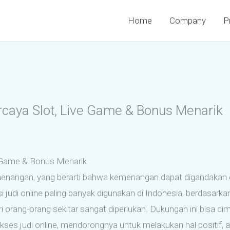
Home
Company
P
rcaya Slot, Live Game & Bonus Menarik
e Game & Bonus Menarik
enangan, yang berarti bahwa kemenangan dapat digandakan dua 
asi judi online paling banyak digunakan di Indonesia, berdasar
orang-orang sekitar sangat diperlukan. Dukungan ini bisa dimul
ses judi online, mendorongnya untuk melakukan hal positif