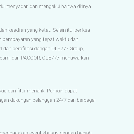
erlu menyadari dan mengakui bahwa dirinya
 keadilan yang ketat. Selain itu, periksa
rah pembayaran yang tepat waktu dan
14 dan berafiliasi dengan OLE777 Group,
si resmi dari PAGCOR, OLE777 menawarkan
kau dan fitur menarik. Pemain dapat
gan dukungan pelanggan 24/7 dan berbagai
ing mengadakan event khusus dengan hadiah