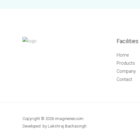
Facilities
Home
Products
Company
Contact
Copyright © 2026 imagineneo.com
Developed by Lakshraj Bachasingh