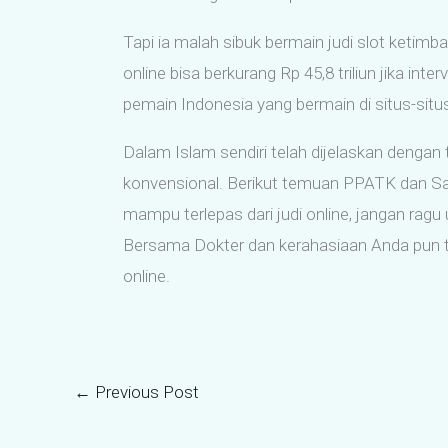
Tapi ia malah sibuk bermain judi slot ket
online bisa berkurang Rp 45,8 triliun jika int
pemain Indonesia yang bermain di situs-situs 
Dalam Islam sendiri telah dijelaskan dengan 
konvensional. Berikut temuan PPATK dan Satga
mampu terlepas dari judi online, jangan ragu
Bersama Dokter dan kerahasiaan Anda pun te
online.
←
Previous Post