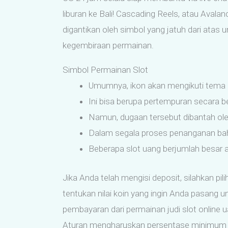
liburan ke Bali! Cascading Reels, atau Avala
digantikan oleh simbol yang jatuh dari at
kegembiraan permainan.
Simbol Permainan Slot
Umumnya, ikon akan mengikuti tema sl
Ini bisa berupa pertempuran secara be
Namun, dugaan tersebut dibantah ole
Dalam segala proses penanganan bahay
Beberapa slot uang berjumlah besar a
Jika Anda telah mengisi deposit, silahkan pil
tentukan nilai koin yang ingin Anda pasan
pembayaran dari permainan judi slot online u
Aturan mengharuskan persentase minimum w