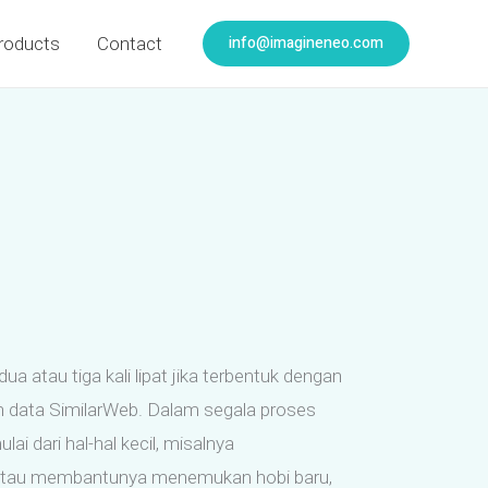
info@imagineneo.com
roducts
Contact
atau tiga kali lipat jika terbentuk dengan
kan data SimilarWeb. Dalam segala proses
ai dari hal-hal kecil, misalnya
, atau membantunya menemukan hobi baru,