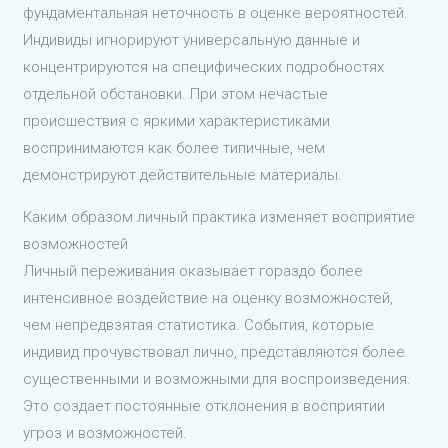
фундаментальная неточность в оценке вероятностей.
Индивиды игнорируют универсальную данные и
концентрируются на специфических подробностях
отдельной обстановки. При этом нечастые
происшествия с яркими характеристиками
воспринимаются как более типичные, чем
демонстрируют действительные материалы.
Каким образом личный практика изменяет восприятие
возможностей
Личный переживания оказывает гораздо более
интенсивное воздействие на оценку возможностей,
чем непредвзятая статистика. События, которые
индивид прочувствовал лично, представляются более
существенными и возможными для воспроизведения.
Это создает постоянные отклонения в восприятии
угроз и возможностей.