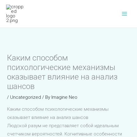
Skip
to
content
Каким способом
психологические механизмы
оказывает влияние на анализ
шансов
/
Uncategorized
/ By
Imagine Neo
Каким способом психологические механизмы
оказывает влияние на анализ шансов
Людской разум не представляет собой идеальным
счетчиком вероятностей. Когнитивные особенности