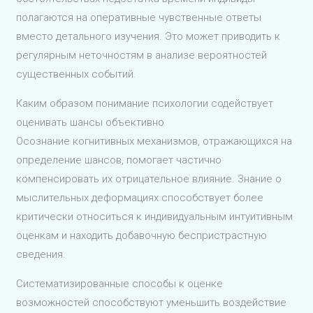
полагаются на оперативные чувственные ответы
вместо детального изучения. Это может приводить к
регулярным неточностям в анализе вероятностей
существенных событий.
Каким образом понимание психологии содействует
оценивать шансы объективно
Осознание когнитивных механизмов, отражающихся на
определение шансов, помогает частично
компенсировать их отрицательное влияние. Знание о
мыслительных деформациях способствует более
критически относиться к индивидуальным интуитивным
оценкам и находить добавочную беспристрастную
сведения.
Систематизированные способы к оценке
возможностей способствуют уменьшить воздействие