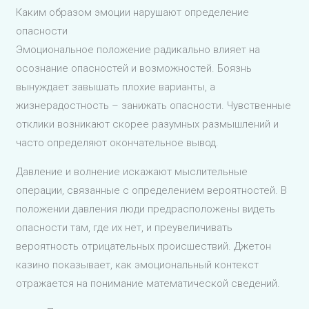
Каким образом эмоции нарушают определение
опасности
Эмоциональное положение радикально влияет на
осознание опасностей и возможностей. Боязнь
вынуждает завышать плохие варианты, а
жизнерадостность – занижать опасности. Чувственные
отклики возникают скорее разумных размышлений и
часто определяют окончательное вывод.
Давление и волнение искажают мыслительные
операции, связанные с определением вероятностей. В
положении давления люди предрасположены видеть
опасности там, где их нет, и преувеличивать
вероятность отрицательных происшествий. Джетон
казино показывает, как эмоциональный контекст
отражается на понимание математической сведений.