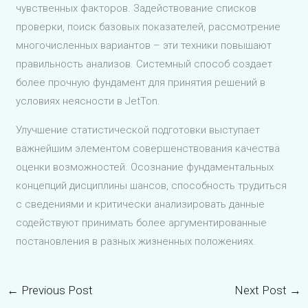
чувственных факторов. Задействование списков
проверки, поиск базовых показателей, рассмотрение
многочисленных вариантов – эти техники повышают
правильность анализов. Системный способ создает
более прочную фундамент для принятия решений в
условиях неясности в JetTon.
Улучшение статистической подготовки выступает
важнейшим элементом совершенствования качества
оценки возможностей. Осознание фундаментальных
концепций дисциплины шансов, способность трудиться
с сведениями и критически анализировать данные
содействуют принимать более аргументированные
постановления в разных жизненных положениях.
←
Previous Post
Next Post
→