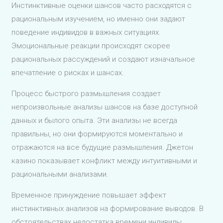
Инстинктивные оценки шансов часто расходятся с
рациональным изучением, но именно они задают
поведение индивидов в важных ситуациях.
Эмоциональные реакции происходят скорее
рациональных рассуждений и создают изначальное
впечатление о рисках и шансах.
Процесс быстрого размышления создает
непроизвольные анализы шансов на базе доступной
данных и былого опыта. Эти анализы не всегда
правильны, но они формируются моментально и
отражаются на все будущие размышления. Джетон
казино показывает конфликт между интуитивными и
рациональными анализами.
Временное принуждение повышает эффект
инстинктивных анализов на формирование выводов. В
обстоятельствах недостатка времени индивиды