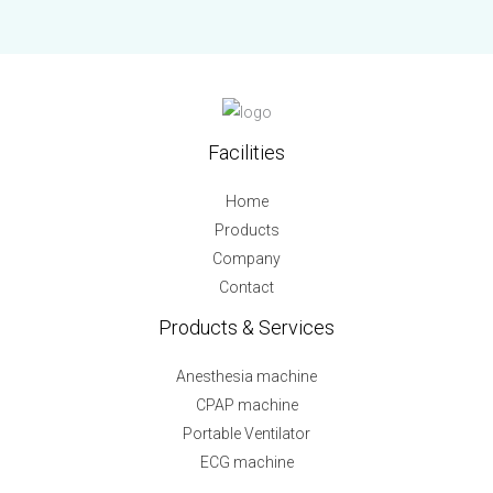
Facilities
Home
Products
Company
Contact
Products & Services
Anesthesia machine
CPAP machine
Portable Ventilator
ECG machine