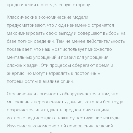
предпочтения в определенную сторону.
Классические экономические модели
предусматривают, что люди неизменно стремятся
максимизировать свою выгоду и совершают выборы на
базе полной сведений. Тем не менее действительность
показывает, что наш мозг использует множество
ментальных упрощений и правил для упрощения
сложных задач. Эти процессы сберегают время и
энергию, но могут направлять к постоянным
погрешностям в анализе опций.
Ограниченная логичность обнаруживается в том, что
мы склонны переоценивать данные, которая без труда
сохраняется, или отдавать предпочтение опциям,
которые подтверждают наши существующие взгляды.
Изучение закономерностей совершения решений