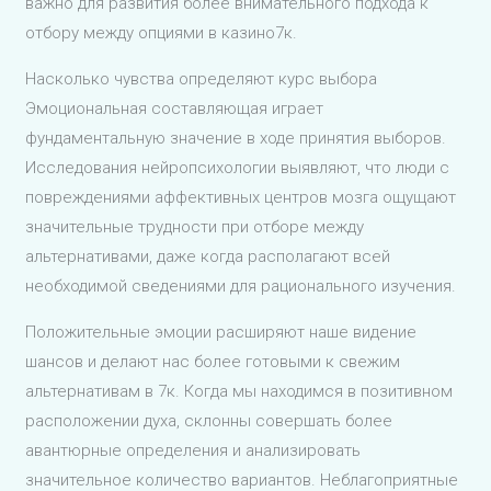
важно для развития более внимательного подхода к
отбору между опциями в казино7к.
Насколько чувства определяют курс выбора
Эмоциональная составляющая играет
фундаментальную значение в ходе принятия выборов.
Исследования нейропсихологии выявляют, что люди с
повреждениями аффективных центров мозга ощущают
значительные трудности при отборе между
альтернативами, даже когда располагают всей
необходимой сведениями для рационального изучения.
Положительные эмоции расширяют наше видение
шансов и делают нас более готовыми к свежим
альтернативам в 7к. Когда мы находимся в позитивном
расположении духа, склонны совершать более
авантюрные определения и анализировать
значительное количество вариантов. Неблагоприятные