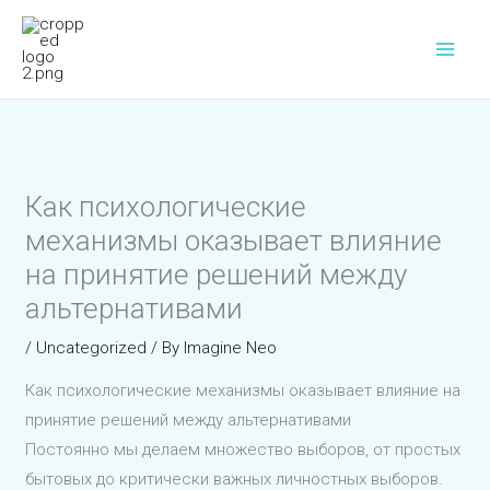
Skip
to
content
Как психологические
механизмы оказывает влияние
на принятие решений между
альтернативами
/
Uncategorized
/ By
Imagine Neo
Как психологические механизмы оказывает влияние на
принятие решений между альтернативами
Постоянно мы делаем множество выборов, от простых
бытовых до критически важных личностных выборов.