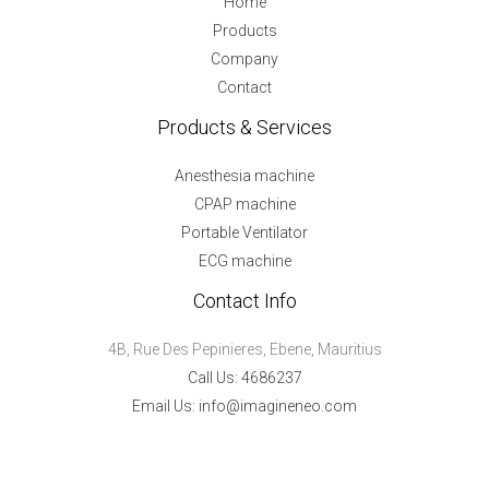
Home
Products
Company
Contact
Products & Services
Anesthesia machine
CPAP machine
Portable Ventilator
ECG machine
Contact Info
4B, Rue Des Pepinieres, Ebene, Mauritius
Call Us: 4686237
Email Us: info@imagineneo.com