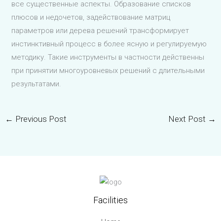
все существенные аспекты. Образование списков
плюсов и недочетов, задействование матриц
параметров или дерева решений трансформирует
инстинктивный процесс в более ясную и регулируемую
методику. Такие инструменты в частности действенны
при принятии многоуровневых решений с длительными
результатами.
←
Previous Post
Next Post
→
Facilities