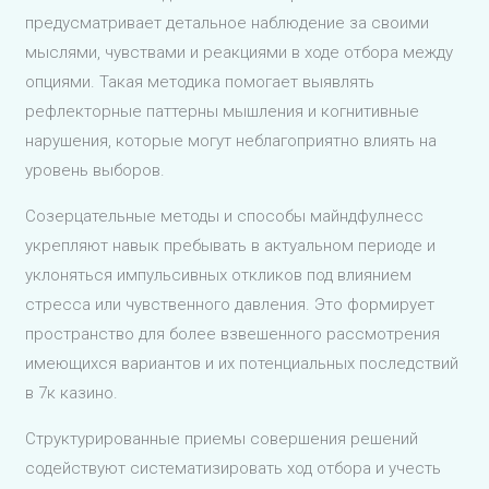
предусматривает детальное наблюдение за своими
мыслями, чувствами и реакциями в ходе отбора между
опциями. Такая методика помогает выявлять
рефлекторные паттерны мышления и когнитивные
нарушения, которые могут неблагоприятно влиять на
уровень выборов.
Созерцательные методы и способы майндфулнесс
укрепляют навык пребывать в актуальном периоде и
уклоняться импульсивных откликов под влиянием
стресса или чувственного давления. Это формирует
пространство для более взвешенного рассмотрения
имеющихся вариантов и их потенциальных последствий
в 7к казино.
Структурированные приемы совершения решений
содействуют систематизировать ход отбора и учесть