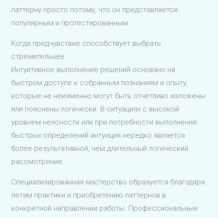
паттерну просто потому, что он представляется
популярным и протестированным.
Когда предчувствие способствует выбрать
стремительнее
Интуитивное выполнение решений основано на
быстром доступе к собранным познаниям и опыту,
которые не неизменно могут быть отчетливо изложены
или пояснены логически. В ситуациях с высокой
уровнем неясности или при потребности выполнения
быстрых определений интуиция нередко является
более результативной, чем длительный логический
рассмотрение.
Специализированная мастерство образуется благодаря
летам практики и приобретению паттернов в
конкретной направлении работы. Профессиональные