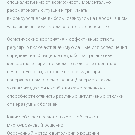
специалисты имеют возможность моментально
рассматривать ситуации и принимать
высокоуровневые выборы, базируясь на неосознанном
узнавании знакомых компонентов и связей в 7к.
Соматические восприятия и аффективные ответы
регулярно включают значимую данные для совершения
определений. Ощущение неудобства при анализе
конкретного варианта может свидетельствовать о
неявных угрозах, которые не очевидны при
поверхностном рассмотрении. Доверие к таким
знакам нуждается выработки самосознания и
способности отличать разумные интуитивные отклики
от неразумных боязней.
Каким образом сознательность облегчает
многоуровневый решение
Осознанный метод к выполнению решений