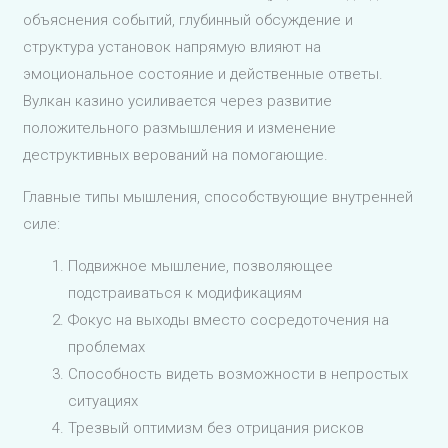
объяснения событий, глубинный обсуждение и
структура установок напрямую влияют на
эмоциональное состояние и действенные ответы.
Вулкан казино усиливается через развитие
положительного размышления и изменение
деструктивных верований на помогающие.
Главные типы мышления, способствующие внутренней
силе:
Подвижное мышление, позволяющее
подстраиваться к модификациям
Фокус на выходы вместо сосредоточения на
проблемах
Способность видеть возможности в непростых
ситуациях
Трезвый оптимизм без отрицания рисков