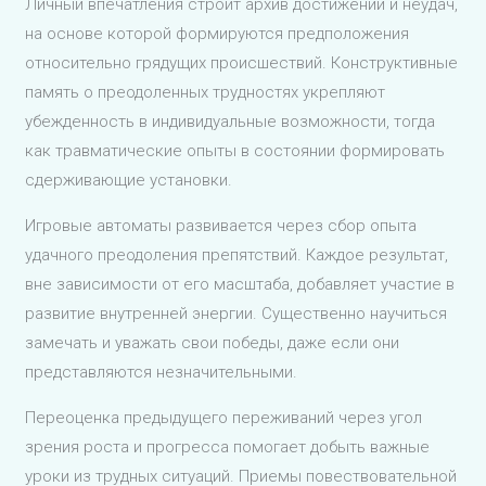
Личный впечатления строит архив достижений и неудач,
на основе которой формируются предположения
относительно грядущих происшествий. Конструктивные
память о преодоленных трудностях укрепляют
убежденность в индивидуальные возможности, тогда
как травматические опыты в состоянии формировать
сдерживающие установки.
Игровые автоматы развивается через сбор опыта
удачного преодоления препятствий. Каждое результат,
вне зависимости от его масштаба, добавляет участие в
развитие внутренней энергии. Существенно научиться
замечать и уважать свои победы, даже если они
представляются незначительными.
Переоценка предыдущего переживаний через угол
зрения роста и прогресса помогает добыть важные
уроки из трудных ситуаций. Приемы повествовательной