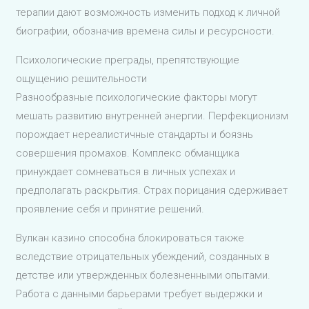
терапии дают возможность изменить подход к личной
биографии, обозначив времена силы и ресурсности.
Психологические преграды, препятствующие
ощущению решительности
Разнообразные психологические факторы могут
мешать развитию внутренней энергии. Перфекционизм
порождает нереалистичные стандарты и боязнь
совершения промахов. Комплекс обманщика
принуждает сомневаться в личных успехах и
предполагать раскрытия. Страх порицания сдерживает
проявление себя и принятие решений.
Вулкан казино способна блокироваться также
вследствие отрицательных убеждений, созданных в
детстве или утвержденных болезненными опытами.
Работа с данными барьерами требует выдержки и