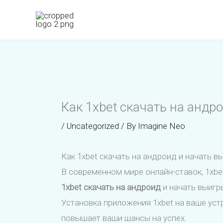
Skip
to
content
Как 1xbet скачать на андр
/
Uncategorized
/ By
Imagine Neo
Как 1xbet скачать на андроид и начать в
В современном мире онлайн-ставок, 1xbet
1xbet скачать на андроид
и начать выигры
Установка приложения 1xbet на ваше уст
повышает ваши шансы на успех.