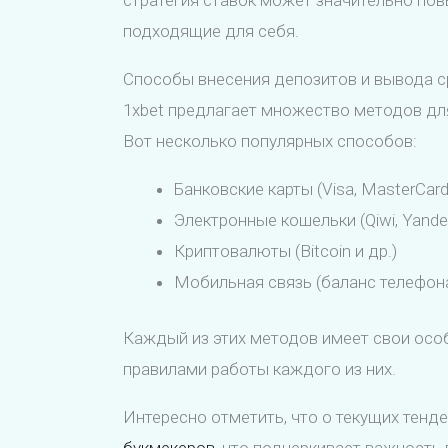
подходящие для себя.
Способы внесения депозитов и вывода 
1xbet предлагает множество методов для
Вот несколько популярных способов:
Банковские карты (Visa, MasterCard
Электронные кошельки (Qiwi, Yand
Криптовалюты (Bitcoin и др.)
Мобильная связь (баланс телефон
Каждый из этих методов имеет свои осо
правилами работы каждого из них.
Интересно отметить, что о текущих тенде