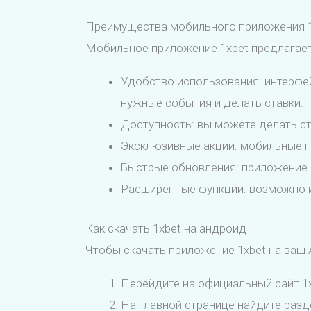
Преимущества мобильного приложения 1
Мобильное приложение 1xbet предлагает
Удобство использования: интерфей
нужные события и делать ставки.
Доступность: вы можете делать ст
Эксклюзивные акции: мобильные п
Быстрые обновления: приложение 
Расширенные функции: возможно и
Как скачать 1xbet на андроид
Чтобы скачать приложение 1xbet на ваш 
Перейдите на официальный сайт 1xb
На главной странице найдите раз