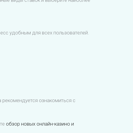
цесс удобным для всех пользователей.
а рекомендуется ознакомиться с
йте
обзор новых онлайн-казино и