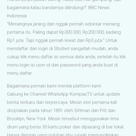
bagaimana kalau bandarnya dilindungi?’ BBC News
Indonesia
“Menangnya jarang dan nggak pernah sebesar menang
pertama itu. Paling dapat Rp300.000, Rp200.000, kadang
Rp1 juta. Tapi nggak pernah lewat dari Rp3 juta.” Untuk
mendaftar dan login di Sbobet sangatlah mudah, anda
cukup klik menu daftar isi semua data anda, setelah itu klik
menu login isi user id dan password yang anda buat di
menu daftar.
Bagaimana pemain kami menilai platform kami
Gabung ke Channel WhatsApp KompasTV untuk update
berita terbaru dan terpercaya. Mesin slot pertama kali
diciptakan pada tahun 1891 oleh Sittman dan Pitt dari
Brooklyn, New York. Mesin tersebut menggunakan lima
drum yang berisi 50 kartu poker dan dipasang di bar lokal.
Hanya dengan uang puluhan ribu rupiah memungkinkan