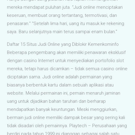
mereka mendapat puluhan juta. “Judi online menciptakan
keseruan, membuat orang tertantang, termotivasi, dan
penasaran.” “Setelah lima hari, uang itu masuk ke rekening
saya. Baru selanjutnya main terus sampai enam bulan.”
Daftar 15 Situs Judi Online yang Diblokir Kemenkominfo
Beberapa pengembang akan memiliki penawaran eksklusif
dengan casino Internet untuk menyediakan portofolio slot
mereka, tetapi harus dicamkan – tidak semua casino online
diciptakan sama. Judi online adalah permainan yang
biasanya berbentuk kartu dalam sebuah aplikasi atau
website. Melalui permainan ini, pemain menaruh jaminan
uang untuk dijadikan bahan taruhan dan berharap
mendapatkan banyak keuntungan. Meski menggiurkan,
bermain judi online memiliki dampak besar yang sering kali
tidak disadari oleh pemainnya. Playtech – Perusahaan yang
berdiri pada tahun 1999 ini dianggap sebagai salah satu