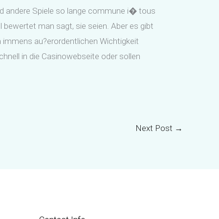
nd andere Spiele so lange commune i� tous
ll bewertet man sagt, sie seien. Aber es gibt
n immens au?erordentlichen Wichtigkeit
hnell in die Casinowebseite oder sollen
Next Post
→