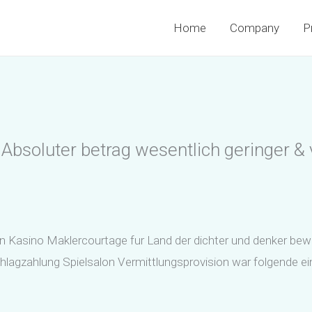
Home
Company
P
 Absoluter betrag wesentlich geringer &
n Kasino Maklercourtage fur Land der dichter und denker be
hlagzahlung Spielsalon Vermittlungsprovision war folgende ei