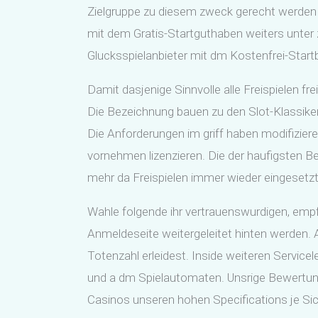
Zielgruppe zu diesem zweck gerecht werden 
mit dem Gratis-Startguthaben weiters unte
Glucksspielanbieter mit dm Kostenfrei-Star
Damit dasjenige Sinnvolle alle Freispielen fr
Die Bezeichnung bauen zu den Slot-Klassike
Die Anforderungen im griff haben modifizier
vornehmen lizenzieren. Die der haufigsten 
mehr da Freispielen immer wieder eingesetzt
Wahle folgende ihr vertrauenswurdigen, empfo
Anmeldeseite weitergeleitet hinten werden. A
Totenzahl erleidest. Inside weiteren Service
und a dm Spielautomaten. Unsrige Bewertungs
Casinos unseren hohen Specifications je Sic