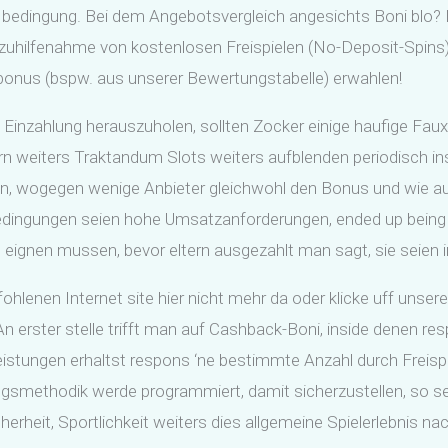
bedingung. Bei dem Angebotsvergleich angesichts Boni blo? 
r zuhilfenahme von kostenlosen Freispielen (No-Deposit-Spi
tbonus (bspw. aus unserer Bewertungstabelle) erwahlen!
ei Einzahlung herauszuholen, sollten Zocker einige haufige Fau
rn weiters Traktandum Slots weiters aufblenden periodisch in
en, wogegen wenige Anbieter gleichwohl den Bonus und wie au
Bedingungen seien hohe Umsatzanforderungen, ended up being 
 eignen mussen, bevor eltern ausgezahlt man sagt, sie seien 
hlenen Internet site hier nicht mehr da oder klicke uff unser
n erster stelle trifft man auf Cashback-Boni, inside denen r
leistungen erhaltst respons ‘ne bestimmte Anzahl durch Freis
methodik werde programmiert, damit sicherzustellen, so sehr
herheit, Sportlichkeit weiters dies allgemeine Spielerlebnis 